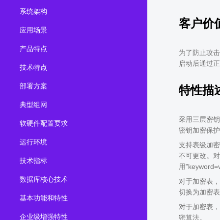
系统架构
2.0.0
(LTS)
客户价
3.1.1
(EOM)
应用场景
3.1.0
(EOM)
产品特点
为了防止攻击
2.1.0
(EOM)
启动后通过正
技术特点
2.0.1
(EOM)
部署方案
特性描
1.1.0
(EOM)
典型组网
1.0.1
(EOM)
采用三层密钥
软硬件配置要求
1.0.0
(EOM)
密钥加密保护
运行环境
支持表级加密
不可更改。对
技术指标
用"keyword
数据库核心技术
对于加密表，
切换为加密表
基本功能和特性
对于加密表，
企业级增强特性
密算法。