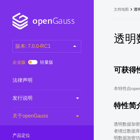
文档地图
透
透明
版本: 7.0.0-RC1
latest
(DEV)
企业版
轻量版
可获得
7.0.0-RC3
(RC)
7.0.0-RC2
(RC)
法律声明
7.0.0-RC1
(RC)
本特性自open
发行说明
6.0.0
(LTS)
特性简
6.0.0-RC1
(RC)
关于openGauss
5.1.0
(Preview)
透明数据加密（
5.0.0
(LTS)
者绕过数据库
产品定位
明数据加密功
3.0.0
(LTS)