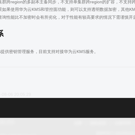
群跨region的多副本主备同步，不支持单集群跨region的扩容，不支持
景如果使用华为云KMS和管控面功能，则可以支持透明数据加密，其他K
查询性能比不加密时会有所劣化，对于性能有较高要求的情况下需谨慎开
系
S提供密钥管理服务，目前支持对接华为云KMS服务。
-08-06 20:05:29
品牌
隐私政策
法律声明
版权所有 © openGaus