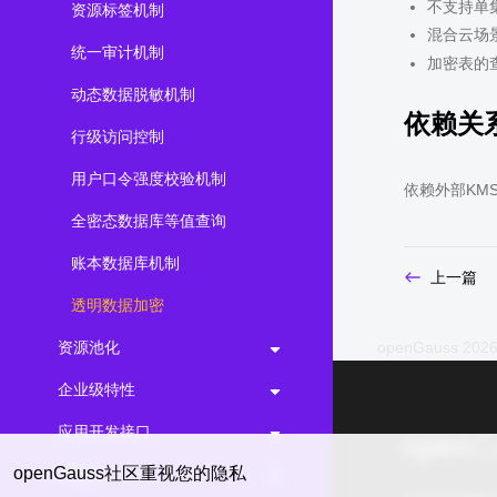
不支持单集
资源标签机制
混合云场
统一审计机制
加密表的
动态数据脱敏机制
依赖关
行级访问控制
用户口令强度校验机制
依赖外部KM
全密态数据库等值查询
账本数据库机制
上一篇
透明数据加密
资源池化
openGauss 2026
企业级特性
应用开发接口
openGauss社区重视您的隐私
AI能力