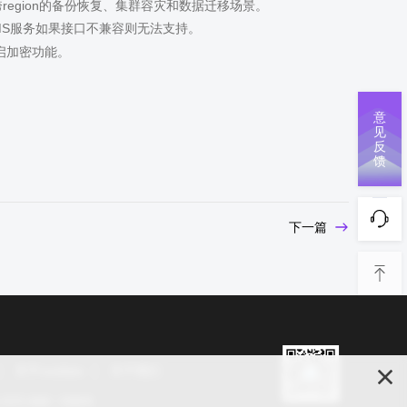
跨region的备份恢复、集群容灾和数据迁移场景。
MS服务如果接口不兼容则无法支持。
启加密功能。
意
见
反
馈
下一篇
关于cookies
关于我们
s 2025 保留一切权利