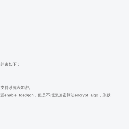
格约束如下：
，不支持系统表加密。
e_tde为on，但是不指定加密算法encrypt_algo，则默
。