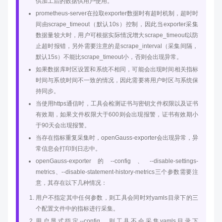
供加工后的数据供用户使用。
prometheus-server在拉取exporter数据时有超时机制，超时时
间由scrape_timeout（默认10s）控制，因此当exporter采集
数据量较大时，用户可根据实际情况增大scrape_timeout以防
止超时报错，另外需要注意的是scrape_interval（采集间隔，
默认15s）不能比scrape_timeout小，否则会出现异常。
如果数据库时区设置和系统不相同，可能会出现时间相关指标
时间与系统时间不一致的情况，因此需要将用户时区与系统保
持同步。
当使用https通信时，工具会检测证书与密钥文件权限以及证书
有效期，如果文件权限大于600则会出现报警，证书有效期小
于90天会出现报警。
当存在指标重复采集时，openGauss-exporter会出现异常，异
常信息会打印到日志中。
openGauss-exporter的--config、--disable-settings-
metrics、--disable-statement-history-metrics三个参数需要注
意，其存在以下几种情况：
用户不指定其中任何参数，则工具会同时对yamls目录下的三
个配置文件中的指标进行采集。
用户显式指定--config，则工具不会采集yamls目录下