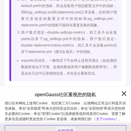
default.yml中的指标，而会采集用户指定配置文件中的指标，
同时pg_settings.yml和statements.yml正常采集，此时用户需
要注意指定的配置文件中的指标和pg_settings.yml、
statements.yml中的指标不能存在重复采集的现象。
用户显式指定--disable-settings-metrics，则工具不会采集
yamls目录下pg_settings.yml中的指标，用户显式指定--
disable-statement-history-metrics，则工具不会采集yamls目
录下statements.yml（慢SQL相关）中的指标。
exporter启动后，一般情况下不会终止进程并退出（如连接的
数据库地址不可用、连接的数据库用户被删除或禁用等），而
是会在日志中记录报错信息，并在后台重新尝试。
openGauss社区重视您的隐私
我们在本网站上使用Cookie，包括第三方Cookie，以便网站正常运行和提升浏
览体验。单击“全部接受”即表示您同意这些目的；单击“全部拒绝”即表示您拒绝
非必要的Cookie；单击“管理Cookie”以选择接受或拒绝某些Cookie。需要了解
openGauss 2026-08-06 20:05:29
更多信息或随时更改您的 Cookie 首选项，请参阅我们的
《关于cookies》。