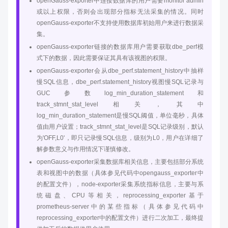
openGauss-exporter中连接数据库的用户需要monitor admin
或以上权限，否则会出现部分指标无法采集的情况。同时
openGauss-exporter不支持使用数据库初始用户来进行数据采
集。
openGauss-exporter链接的数据库用户需要获取dbe_perf模
式下的数据，因此需要保证其具有该视图的权限。
openGauss-exporter会从dbe_perf.statement_history中抽样
慢SQL信息，dbe_perf.statement_history视图慢SQL记录与
GUC参数log_min_duration_statement和
track_stmnt_stat_level相关，其中
log_min_duration_statement是慢SQL阈值，单位毫秒，具体
值由用户设置；track_stmnt_stat_level是SQL记录级别，默认
为'OFF,L0'，即只记录慢SQL信息，级别为L0，用户在详细了
解参数意义与作用情况下谨慎修改。
openGauss-exporter采集数据库相关信息，主要包括部分系统
表和视图中的数据（具体参见代码中opengauss_exporter中
的配置文件），node-exporter采集系统指标信息，主要与系
统磁盘、CPU等相关，reprocessing_exporter基于
prometheus-server中的某些指标（具体参见代码中
reprocessing_exporter中的配置文件）进行二次加工，最终提