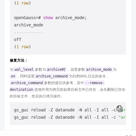
(
1
row
)

openGauss
=
# 
show
 archive_mode;

------------
off

(
1
row
修复方法：
当
wal_level
参数为
archive时
，设置参数
archive_mode
为
on
，同时设置
archive_command
为归档WAL日志的命令，
archive_command
参数的值仅供参考，其中
--remove-
destination
选项作用为拷贝前如果目标文件已存在，会先删除已存在
的目标文件，然后执行拷贝操作。
gs_guc reload -Z datanode -N all -I all -c 
"archiv
gs_guc reload -Z datanode -N all -I all -c 
"archiv