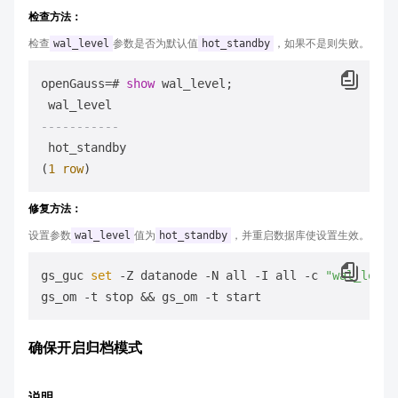
检查方法：
检查
wal_level
参数是否为默认值
hot_standby
，如果不是则失败。
openGauss
=
# 
show
 wal_level;

-----------
 hot_standby

(
1
row
修复方法：
设置参数
wal_level
值为
hot_standby
，并重启数据库使设置生效。
gs_guc 
set
 -Z datanode -N all -I all -c 
"wal_level
确保开启归档模式
说明