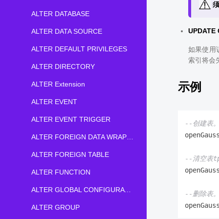
ALTER DATABASE
UPDATE 
ALTER DATA SOURCE
ALTER DEFAULT PRIVILEGES
如果使用
索引将会
ALTER DIRECTORY
ALTER Extension
示例
ALTER EVENT
ALTER EVENT TRIGGER
--创建表
openGaus
ALTER FOREIGN DATA WRAPPER
ALTER FOREIGN TABLE
--清空表tp
openGaus
ALTER FUNCTION
ALTER GLOBAL CONFIGURATION
--删除表
openGaus
ALTER GROUP