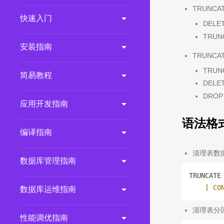
TRUNC
2.0.0
(LTS)
快速入门
DEL
3.1.1
(EOM)
TRU
3.1.0
(EOM)
安装指南
TRUNC
2.1.0
(EOM)
TRU
简易教程
2.0.1
(EOM)
DEL
1.1.0
(EOM)
DRO
应用开发指南
1.0.1
(EOM)
语法格
1.0.0
(EOM)
编译指南
清理表数
数据库管理指南
TRUNCATE
[ CO
数据库运维指南
清理表分
性能调优指南