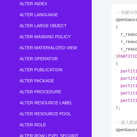
ALTER INDEX
--创建分
ALTER LANGUAGE
openGaus
ALTER LARGE OBJECT
(

  r_reas
ALTER MASKING POLICY
  r_reas
ALTER MATERIALIZED VIEW
  r_reas
)
PARTITI
ALTER OPERATOR
(

ALTER PUBLICATION
partit
partit
ALTER PACKAGE
partit
ALTER PROCEDURE
partit
partit
ALTER RESOURCE LABEL
);

ALTER RESOURCE POOL
--插入数
ALTER ROLE
openGaus
ALTER ROW LEVEL SECURITY POLICY