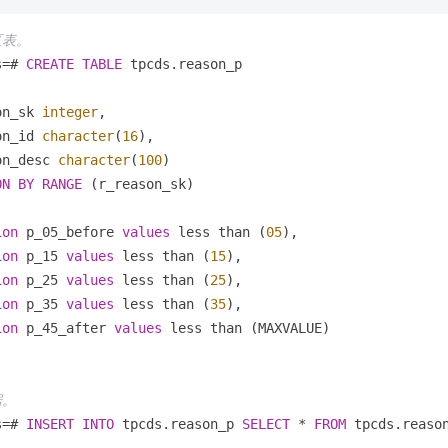
区表。
s
=
# 
CREATE
TABLE
 tpcds.reason_p

on_sk 
integer
,

on_id 
character
(
16
),

on_desc 
character
(
100
)

ON
BY
RANGE
 (r_reason_sk)

ion
 p_05_before 
values
 less than (
05
),

ion
 p_15 
values
 less than (
15
),

ion
 p_25 
values
 less than (
25
),

ion
 p_35 
values
 less than (
35
),

ion
 p_45_after 
values
 less than (MAXVALUE)

据。
s
=
# 
INSERT
INTO
 tpcds.reason_p 
SELECT
*
FROM
 tpcds.reason