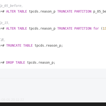
_05_before。
s
=
# 
ALTER
TABLE
 tpcds.reason_p 
TRUNCATE
PARTITION
 p_05_be
p_15。
s
=
# 
ALTER
TABLE
 tpcds.reason_p 
TRUNCATE
PARTITION
for
 (
1
区表。
s
=
# 
TRUNCATE
TABLE
 tpcds.reason_p;

。
s
=
# 
DROP
TABLE
-08-05 20:11:22