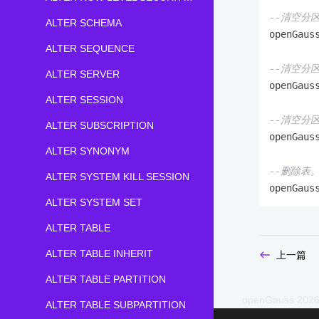
--清空分区p
ALTER SCHEMA
openGaus
ALTER SEQUENCE
--清空分区
ALTER SERVER
openGaus
ALTER SESSION
--清空分
ALTER SUBSCRIPTION
openGaus
ALTER SYNONYM
--删除表
ALTER SYSTEM KILL SESSION
openGaus
ALTER SYSTEM SET
ALTER TABLE
ALTER TABLE INHERIT
上一篇
ALTER TABLE PARTITION
openGauss 2026
ALTER TABLE SUBPARTITION