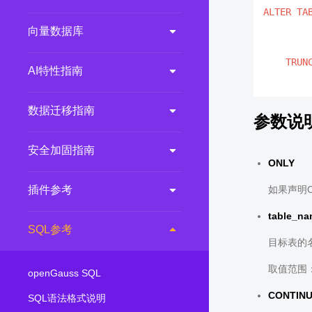
ALTER
TA
        
向量数据库
        
TRUN
AI特性指南
        
数据迁移指南
参数说
安全加固指南
ONLY
如果声明
插件参考
table_n
SQL参考
目标表的
取值范围
openGauss SQL
CONTINU
SQL语法格式说明