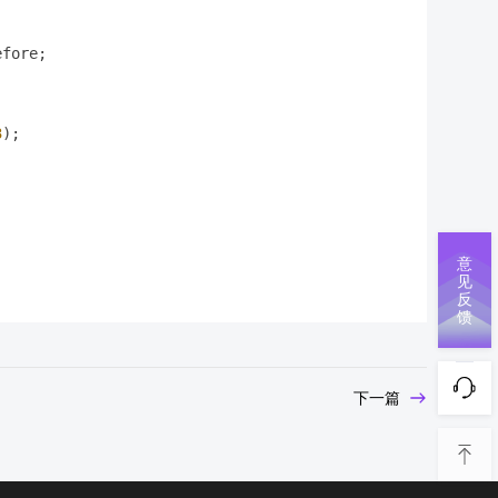
fore;

3
);

意
见
反
馈
下一篇