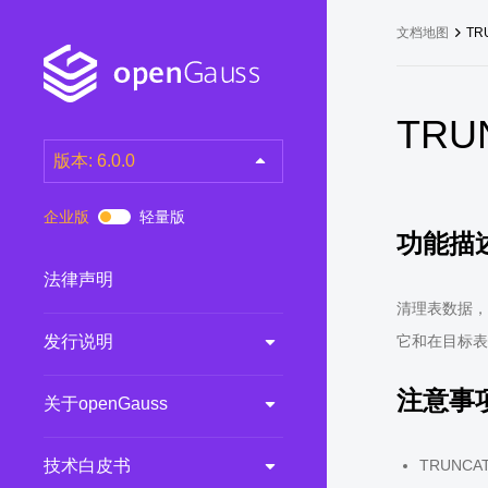
文档地图
TR
TRU
版本: 6.0.0
latest
(DEV)
企业版
轻量版
功能描
7.0.0-RC3
(RC)
7.0.0-RC2
(RC)
法律声明
7.0.0-RC1
(RC)
清理表数据，
发行说明
它和在目标表
6.0.0
(LTS)
6.0.0-RC1
(RC)
注意事
关于openGauss
5.1.0
(Preview)
5.0.0
(LTS)
技术白皮书
TRUNC
3.0.0
(LTS)