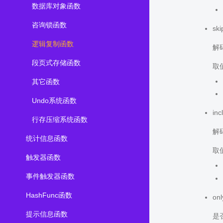
数据库对象函数
咨询锁函数
ski
逻辑复制函数
解
段页式存储函数
取
其它函数
Undo系统函数
inc
行存压缩系统函数
解
统计信息函数
取
触发器函数
事件触发器函数
HashFunc函数
onl
提示信息函数
是