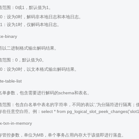
值范围：0或1，默认值为1。
0：设为0时，解码非本地日志和本地日志。
1：设为1时，仅解码本地日志。
ce-binary
否以二进制格式输出解码结果。
值范围：0，默认值为0。
0：设为0时，以文本格式输出解码结果。
te-table-list
名单参数，包含需要进行解码的schema和表名。
值范围：包含白名单中表名的字符串，不同的表以','为分隔符进行隔离；使用'
任意空白符。例：select * from pg_logical_slot_peek_changes('slot1', NULL, 
x-txn-in-memory
存管控参数，单位为MB，单个事务占用内存大于该值即进行落盘。