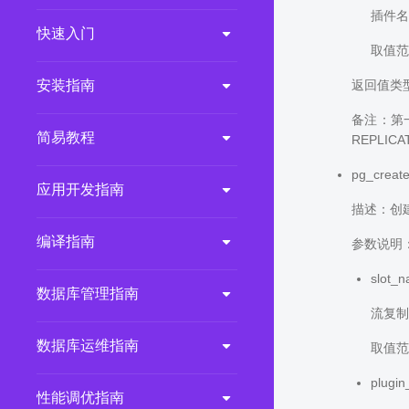
插件名
2.0.0
(LTS)
快速入门
取值范
3.1.1
(EOM)
3.1.0
(EOM)
安装指南
返回值类型：
2.1.0
(EOM)
备注：第
简易教程
REPLIC
2.0.1
(EOM)
1.1.0
(EOM)
pg_create_
应用开发指南
1.0.1
(EOM)
描述：创建逻
1.0.0
(EOM)
编译指南
参数说明
slot_
数据库管理指南
流复制
数据库运维指南
取值范
plugi
性能调优指南