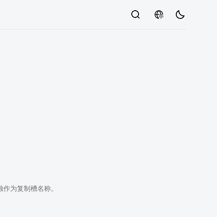
中
单独作为复制槽名称。