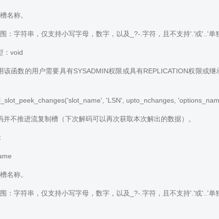
槽名称。
围：字符串，仅支持小写字母，数字，以及_?-.字符，且不支持'.'或'..'
：void
该函数的用户需要具有SYSADMIN权限或具有REPLICATION权限或继承了内
。
l_slot_peek_changes('slot_name', 'LSN', upto_nchanges, 'options_name
码并不推进流复制槽（下次解码可以再次获取本次解出的数据）。
：
name
槽名称。
围：字符串，仅支持小写字母，数字，以及_?-.字符，且不支持'.'或'..'