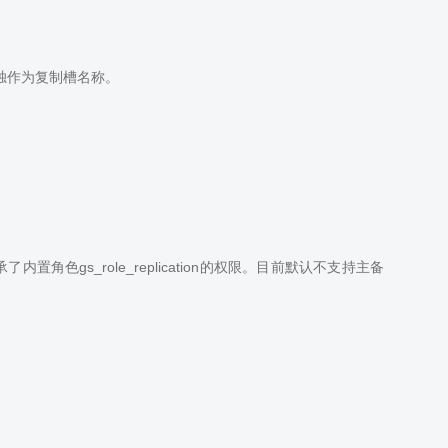
单独作为复制槽名称。
置角色gs_role_replication的权限。目前默认不支持主备