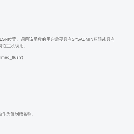
LSN位置。调用该函数的用户需要具有SYSADMIN权限或具有
只支持在主机调用。
irmed_flush')
单独作为复制槽名称。