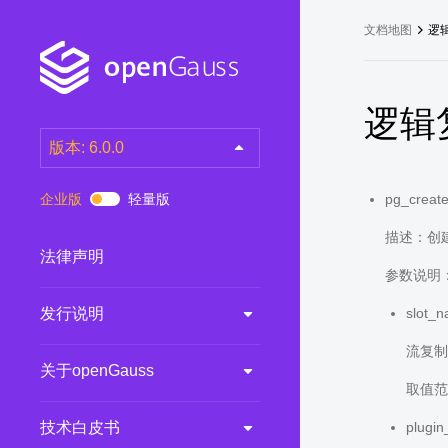
文档地图
逻
逻辑
版本: 6.0.0
latest
(DEV)
企业版
轻量版
pg_create
7.0.0-RC3
(RC)
描述：创
7.0.0-RC2
(RC)
法律声明
参数说明
7.0.0-RC1
(RC)
发行说明
slot_
6.0.0
(LTS)
6.0.0-RC1
(RC)
流复制
关于openGauss
5.1.0
(Preview)
取值范
5.0.0
(LTS)
技术白皮书
plugi
3.0.0
(LTS)