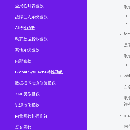
全局临时表函数
取
故障注入系统函数
AI特性函数
for
动态数据脱敏函数
是
其他系统函数
取
内部函数
Global SysCache特性函数
whi
数据损坏检测修复函数
白
XML类型函数
取
许存在
资源池化函数
ma
向量函数和操作符
内
废弃函数