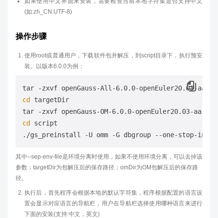
如果使用中文界面来安装，需要检查当前本地字符集是否支持中文
(如:zh_CN.UTF-8)
操作步骤
使用root或普通用户，下载软件包并解压，到script目录下，执行预安
装。以版本6.0.0为例：
cd
 targetDir

cd
 script

其中--sep-env-file是环境分离时使用，如果不使用环境分离，可以去掉该
参数；targetDir为包解压后的保存路径；omDir为OM包解压后的保存路
径。
执行后，首先程序会根据本地的默认字符集，程序根据配置的语言设
置会显示对应语言的导航栏，用户在导航栏选择使用哪种语言来进行
下面的安装(支持:中文，英文)