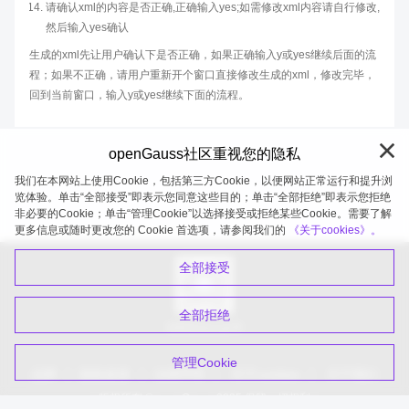
请确认xml的内容是否正确,正确输入yes;如需修改xml内容请自行修改,
然后输入yes确认
生成的xml先让用户确认下是否正确，如果正确输入y或yes继续后面的流
程；如果不正确，请用户重新开个窗口直接修改生成的xml，修改完毕，
回到当前窗口，输入y或yes继续下面的流程。
openGauss社区重视您的隐私
我们在本网站上使用Cookie，包括第三方Cookie，以便网站正常运行和提升浏
览体验。单击“全部接受”即表示您同意这些目的；单击“全部拒绝”即表示您拒绝
非必要的Cookie；单击“管理Cookie”以选择接受或拒绝某些Cookie。需要了解
openGauss 2026-08-05 20:11:22
更多信息或随时更改您的 Cookie 首选项，请参阅我们的
《关于cookies》。
全部接受
全部拒绝
扫码关注公众号
管理Cookie
品牌
隐私政策
法律声明
关于cookies
关于我们
版权所有 © openGauss 2025 保留一切权利