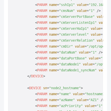
<
PARAM
name
=
"sshIp1"
value
=
"192.168.0.
<
PARAM
name
=
"cmsNum"
value
=
"1"
 />
<
PARAM
name
=
"cmServerPortBase"
value
=
"
<
PARAM
name
=
"cmServerListenIp1"
value
=
<
PARAM
name
=
"cmServerHaIp1"
value
=
"192
<
PARAM
name
=
"cmServerlevel"
value
=
"1"
 
<
PARAM
name
=
"cmServerRelation"
value
=
"
<
PARAM
name
=
"cmDir"
value
=
"/opt/openGa
<
PARAM
name
=
"dataNum"
value
=
"1"
 />
<
PARAM
name
=
"dataPortBase"
value
=
"1500
<
PARAM
name
=
"dataNode1"
value
=
"/opt/op
<
PARAM
name
=
"dataNode1_syncNum"
value
=
</
DEVICE
>
<
DEVICE
sn
=
"node2_hostname"
>
<
PARAM
name
=
"name"
value
=
"hostname2"
 /
<
PARAM
name
=
"azName"
value
=
"AZ1"
 />
<
PARAM
name
=
"azPriority"
value
=
"1"
 />