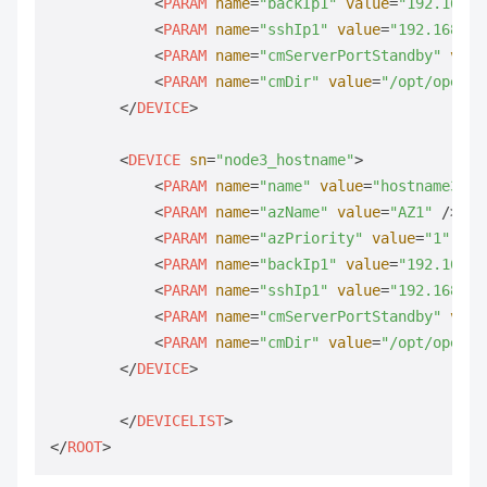
<
PARAM
name
=
"backIp1"
value
=
"192.168.0
<
PARAM
name
=
"sshIp1"
value
=
"192.168.0.
<
PARAM
name
=
"cmServerPortStandby"
valu
<
PARAM
name
=
"cmDir"
value
=
"/opt/openGa
</
DEVICE
>
<
DEVICE
sn
=
"node3_hostname"
>
<
PARAM
name
=
"name"
value
=
"hostname3"
 /
<
PARAM
name
=
"azName"
value
=
"AZ1"
 />
<
PARAM
name
=
"azPriority"
value
=
"1"
 />
<
PARAM
name
=
"backIp1"
value
=
"192.168.0
<
PARAM
name
=
"sshIp1"
value
=
"192.168.0.
<
PARAM
name
=
"cmServerPortStandby"
valu
<
PARAM
name
=
"cmDir"
value
=
"/opt/openGa
</
DEVICE
>
</
DEVICELIST
>
</
ROOT
>