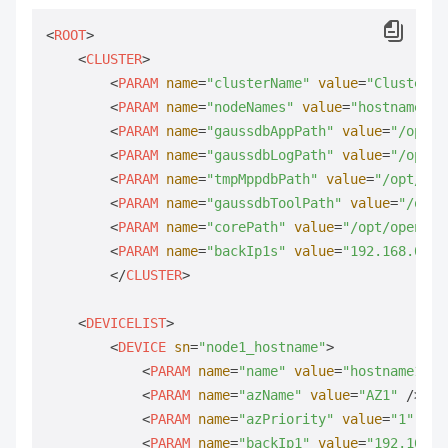
<
ROOT
>
<
CLUSTER
>
<
PARAM
name
=
"clusterName"
value
=
"Cluster_t
<
PARAM
name
=
"nodeNames"
value
=
"hostname1,h
<
PARAM
name
=
"gaussdbAppPath"
value
=
"/opt/o
<
PARAM
name
=
"gaussdbLogPath"
value
=
"/opt/o
<
PARAM
name
=
"tmpMppdbPath"
value
=
"/opt/ope
<
PARAM
name
=
"gaussdbToolPath"
value
=
"/opt/
<
PARAM
name
=
"corePath"
value
=
"/opt/openGau
<
PARAM
name
=
"backIp1s"
value
=
"192.168.0.1,
</
CLUSTER
>
<
DEVICELIST
>
<
DEVICE
sn
=
"node1_hostname"
>
<
PARAM
name
=
"name"
value
=
"hostname1"
 /
<
PARAM
name
=
"azName"
value
=
"AZ1"
 />
<
PARAM
name
=
"azPriority"
value
=
"1"
 />
<
PARAM
name
=
"backIp1"
value
=
"192.168.0