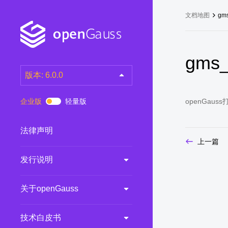
文档地图
gms
gms_
版本: 6.0.0
latest
(DEV)
企业版
轻量版
openGauss
7.0.0-RC3
(RC)
7.0.0-RC2
(RC)
法律声明
上一篇
7.0.0-RC1
(RC)
发行说明
6.0.0
(LTS)
6.0.0-RC1
(RC)
关于openGauss
5.1.0
(Preview)
5.0.0
(LTS)
技术白皮书
3.0.0
(LTS)