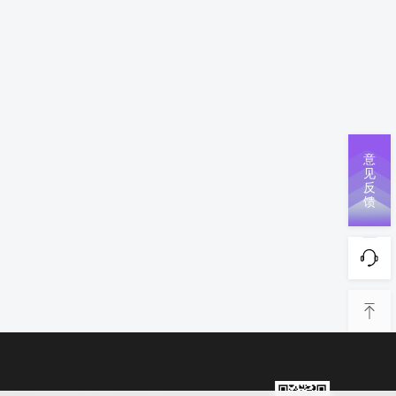
意
见
反
馈