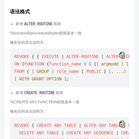
语法格式
新增
ALTER ROUTINE
权限
与function和procedure的alter权限基本一致
修改后的语法说明为：
REVOKE
 { { 
EXECUTE
 | 
ALTER
ROUTINE
 | 
ALTER
 | 
DROP
 
ON
 {
FUNCTION
 {
function_name
 ( [ {
[ argmode ]
[ arg
FROM
 { 
[ GROUP ]
role_name
 | 
PUBLIC
 } 
[, ...]
[ WITH GRANT OPTION ]
新增
CREATE ROUTINE
权限
与CREATE ANY FUNCTION权限基本一致
修改后的语法说明为：
REVOKE
 { 
CREATE
ANY
TABLE
 | 
ALTER
ANY
TABLE
 | 
DROP
DELETE
ANY
TABLE
 | 
CREATE
ANY
SEQUENCE
 | 
CREATE