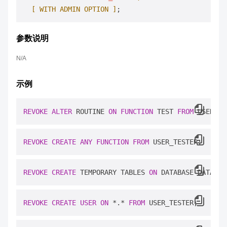
[ WITH ADMIN OPTION ]
参数说明
N/A
示例
REVOKE
ALTER
 ROUTINE 
ON
FUNCTION
 TEST 
FROM
REVOKE
CREATE
ANY
FUNCTION
FROM
REVOKE
CREATE
 TEMPORARY TABLES 
ON
 DATABASE DATABAS
REVOKE
CREATE
USER
ON
*
.
*
FROM