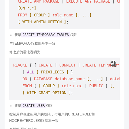
CREATE
ANY
PACKAGE
 | 
EXECUTE
ANY
PACKAGE
 | 
CREAT
[ON *.*]
FROM
[ GROUP ]
role_name
[, ...]
[ WITH ADMIN OPTION ]
新增
CREATE TEMPORARY TABLES
权限
与TEMPORARY权限基本一致
修改后的语法说明为：
REVOKE
 { { 
CREATE
 | 
CONNECT
 | 
CREATE
TEMPORARY
TAB
    | 
ALL
[ PRIVILEGES ]
 }

ON
 { 
DATABASE
database_name
[, ...]
 | 
database
FROM
 { 
[ GROUP ]
role_name
 | 
PUBLIC
 } 
[, ...]
[ WITH GRANT OPTION ]
新增
CREATE USER
权限
控制用户创建新用户的权限，与用户的CREATEROLE和
NOCREATEROLE权限基本一致