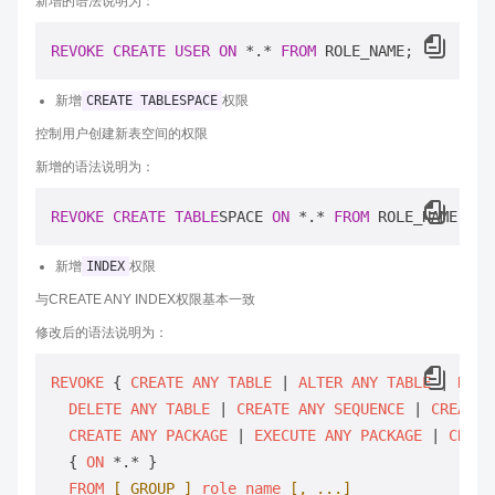
新增的语法说明为：
REVOKE
CREATE
USER
ON
*
.
*
FROM
新增
CREATE TABLESPACE
权限
控制用户创建新表空间的权限
新增的语法说明为：
REVOKE
CREATE
TABLE
SPACE 
ON
*
.
*
FROM
新增
INDEX
权限
与CREATE ANY INDEX权限基本一致
修改后的语法说明为：
REVOKE
 { 
CREATE
ANY
TABLE
 | 
ALTER
ANY
TABLE
 | 
DROP
DELETE
ANY
TABLE
 | 
CREATE
ANY
SEQUENCE
 | 
CREATE
CREATE
ANY
PACKAGE
 | 
EXECUTE
ANY
PACKAGE
 | 
CREAT
  { 
ON
 *.* }

FROM
[ GROUP ]
role_name
[, ...]