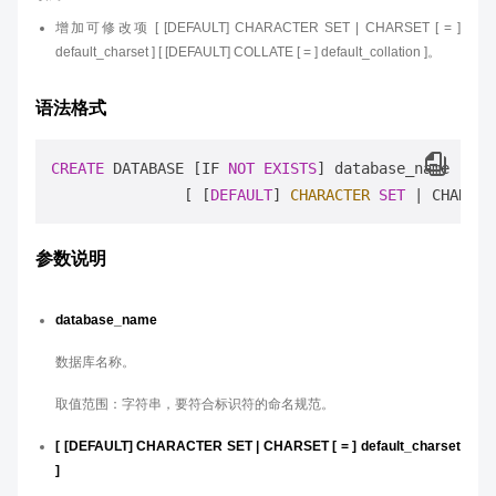
增加可修改项 [ [DEFAULT] CHARACTER SET | CHARSET [ = ]
default_charset ] [ [DEFAULT] COLLATE [ = ] default_collation ]。
语法格式
CREATE
 DATABASE [IF 
NOT
EXISTS
] database_name

               [ [
DEFAULT
] 
CHARACTER
SET
|
 CHARSET
参数说明
database_name
数据库名称。
取值范围：字符串，要符合标识符的命名规范。
[ [DEFAULT] CHARACTER SET | CHARSET [ = ] default_charset
]