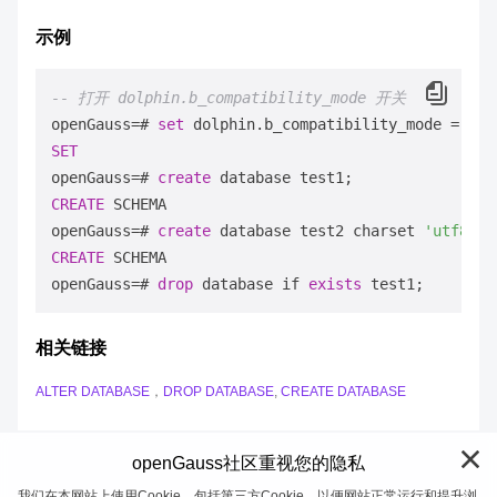
示例
-- 打开 dolphin.b_compatibility_mode 开关
openGauss
=
# 
set
 dolphin.b_compatibility_mode 
=
on
SET
openGauss
=
# 
create
CREATE
 SCHEMA

openGauss
=
# 
create
 database test2 charset 
'utf8'
CREATE
 SCHEMA

openGauss
=
# 
drop
 database if 
exists
相关链接
ALTER DATABASE
，
DROP DATABASE
,
CREATE DATABASE
openGauss社区重视您的隐私
我们在本网站上使用Cookie，包括第三方Cookie，以便网站正常运行和提升浏