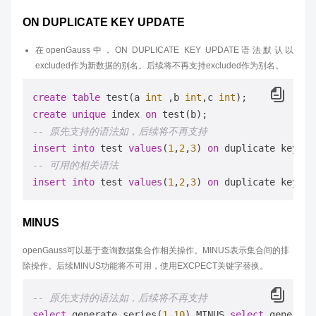
ON DUPLICATE KEY UPDATE
在openGauss中，ON DUPLICATE KEY UPDATE语法默认以
excluded作为新数据的别名。后续将不再支持excluded作为别名。
create
table
 test(a 
int
 ,b 
int
,c 
int
create
unique
 index 
on
-- 原先支持的语法如，后续将不再支持
insert
into
 test 
values
(
1
,
2
,
3
) 
on
 duplicate key 
up
-- 可用的相关语法
insert
into
 test 
values
(
1
,
2
,
3
) 
on
 duplicate key 
up
MINUS
openGauss可以基于查询数据集合作相关操作。MINUS表示集合间的排
除操作。后续MINUS功能将不可用，使用EXCPECT关键字替换。
-- 原先支持的语法如，后续将不再支持
select
 generate_series(
1
,
10
) MINUS 
select
 generate