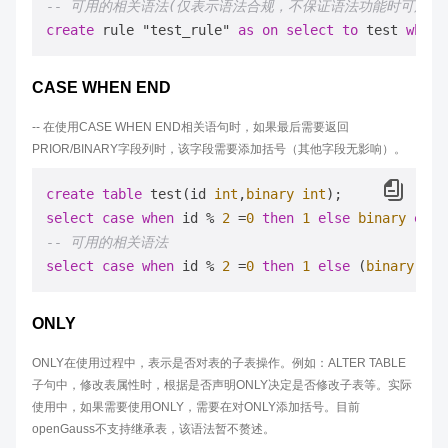
-- 可用的相关语法(仅表示语法合规，不保证语法功能时可用的
create
 rule "test_rule" 
as
on
select
to
 test 
where
CASE WHEN END
-- 在使用CASE WHEN END相关语句时，如果最后需要返回
PRIOR/BINARY字段列时，该字段需要添加括号（其他字段无影响）。
create
table
 test(id 
int
,
binary
int
select
case
when
 id 
%
2
=
0
then
1
else
binary
end
-- 可用的相关语法
select
case
when
 id 
%
2
=
0
then
1
else
 (
binary
) 
en
ONLY
ONLY在使用过程中，表示是否对表的子表操作。例如：ALTER TABLE
子句中，修改表属性时，根据是否声明ONLY决定是否修改子表等。实际
使用中，如果需要使用ONLY，需要在对ONLY添加括号。目前
openGauss不支持继承表，该语法暂不赘述。