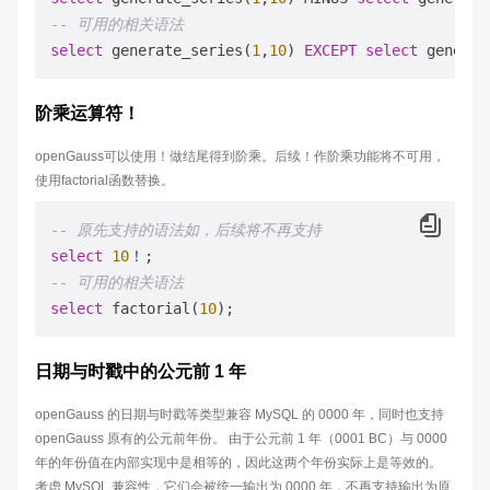
-- 可用的相关语法
select
 generate_series(
1
,
10
) 
EXCEPT
select
 generat
阶乘运算符！
openGauss可以使用！做结尾得到阶乘。后续！作阶乘功能将不可用，
使用factorial函数替换。
-- 原先支持的语法如，后续将不再支持
select
10
-- 可用的相关语法
select
 factorial(
10
日期与时戳中的公元前 1 年
openGauss 的日期与时戳等类型兼容 MySQL 的 0000 年，同时也支持
openGauss 原有的公元前年份。 由于公元前 1 年（0001 BC）与 0000
年的年份值在内部实现中是相等的，因此这两个年份实际上是等效的。
考虑 MySQL 兼容性，它们会被统一输出为 0000 年，不再支持输出为原