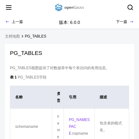
上一篇
下一篇
版本: 6.0.0
文档地图
PG_TABLES
PG_TABLES
PG_TABLES视图提供了对数据库中每个表访问的有用信息。
表 1
PG_TABLES字段
类
名称
引用
描述
型
n
PG_NAMES
a
包含表的模式
schemaname
PAC
m
名。
E
.nspname
e