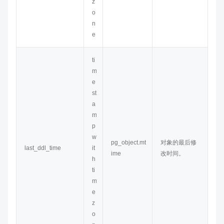
z
o
n
e
ti
m
e
st
a
m
p
w
pg_object.mt
对象的最后修
last_ddl_time
it
ime
改时间。
h
ti
m
e
z
o