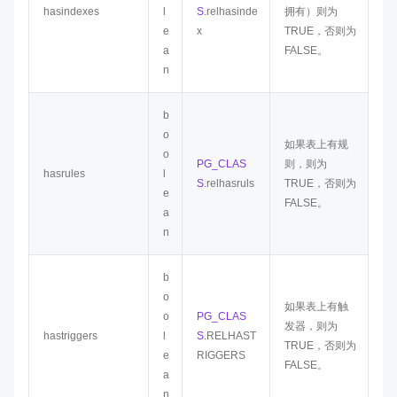
hasindexes
l
S
.relhasinde
拥有）则为
e
x
TRUE，否则为
a
FALSE。
n
b
o
如果表上有规
o
PG_CLAS
则，则为
hasrules
l
S
.relhasruls
TRUE，否则为
e
FALSE。
a
n
b
o
如果表上有触
o
PG_CLAS
发器，则为
hastriggers
l
S
.RELHAST
TRUE，否则为
e
RIGGERS
FALSE。
a
n