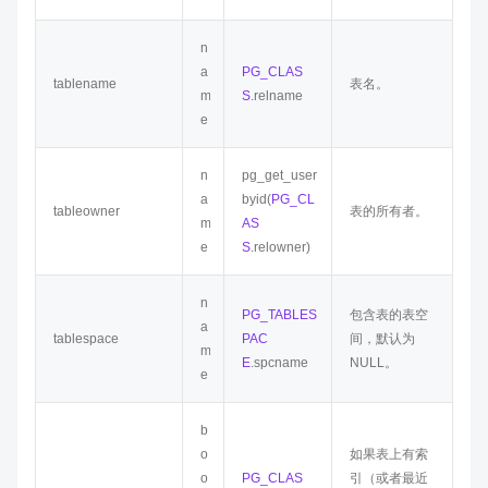
n
a
PG_CLAS
tablename
表名。
m
S
.relname
e
n
pg_get_user
a
byid(
PG_CL
tableowner
表的所有者。
m
AS
e
S
.relowner)
n
PG_TABLES
包含表的表空
a
tablespace
PAC
间，默认为
m
E
.spcname
NULL。
e
b
o
如果表上有索
o
PG_CLAS
引（或者最近