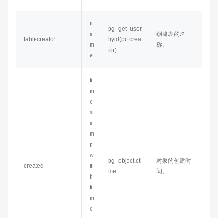
n
pg_get_user
a
创建表的名
tablecreator
byid(po.crea
m
称。
tor)
e
ti
m
e
st
a
m
p
w
pg_object.cti
对象的创建时
created
it
me
间。
h
ti
m
e