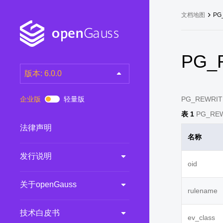
文档地图
PG
PG_
版本: 6.0.0
latest
(DEV)
企业版
轻量版
PG_REW
7.0.0-RC3
(RC)
表 1
PG_RE
7.0.0-RC2
(RC)
法律声明
名称
7.0.0-RC1
(RC)
发行说明
6.0.0
(LTS)
oid
6.0.0-RC1
(RC)
关于openGauss
5.1.0
(Preview)
rulename
5.0.0
(LTS)
技术白皮书
ev_class
3.0.0
(LTS)