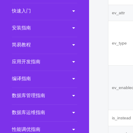
2.0.0
(LTS)
快速入门
ev_attr
3.1.1
(EOM)
3.1.0
(EOM)
安装指南
2.1.0
(EOM)
ev_type
简易教程
2.0.1
(EOM)
1.1.0
(EOM)
应用开发指南
1.0.1
(EOM)
1.0.0
(EOM)
编译指南
ev_enable
数据库管理指南
数据库运维指南
is_instead
性能调优指南