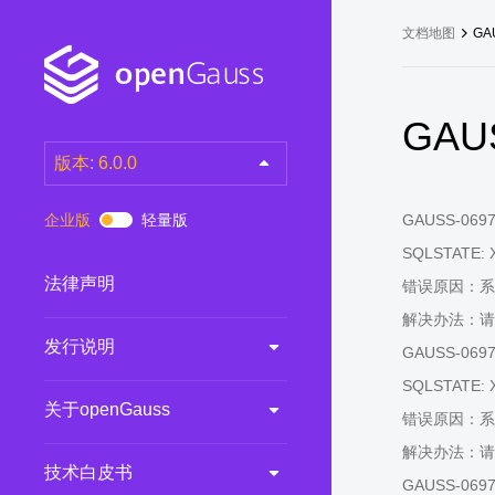
文档地图
GA
GAUS
版本: 6.0.0
latest
(DEV)
企业版
轻量版
GAUSS-06971:
7.0.0-RC3
(RC)
SQLSTATE: 
7.0.0-RC2
(RC)
法律声明
错误原因：系
7.0.0-RC1
(RC)
解决办法：请
发行说明
6.0.0
(LTS)
GAUSS-06972: 
6.0.0-RC1
(RC)
SQLSTATE: 
关于openGauss
5.1.0
(Preview)
错误原因：系
解决办法：请
5.0.0
(LTS)
技术白皮书
GAUSS-06973:
3.0.0
(LTS)