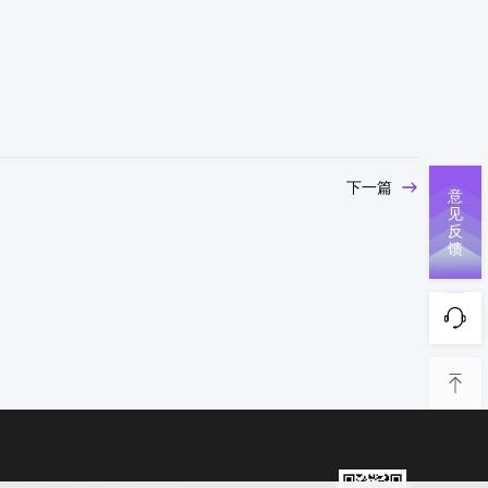
下一篇
意
见
反
馈