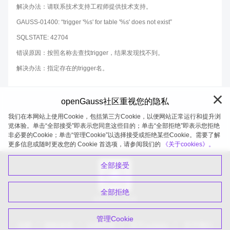
解决办法：请联系技术支持工程师提供技术支持。
GAUSS-01400: “trigger '%s' for table '%s' does not exist”
SQLSTATE: 42704
错误原因：按照名称去查找trigger，结果发现找不到。
解决办法：指定存在的trigger名。
openGauss社区重视您的隐私
我们在本网站上使用Cookie，包括第三方Cookie，以便网站正常运行和提升浏
览体验。单击“全部接受”即表示您同意这些目的；单击“全部拒绝”即表示您拒绝
非必要的Cookie；单击“管理Cookie”以选择接受或拒绝某些Cookie。需要了解
openGauss 2026-08-06 20:11:32
更多信息或随时更改您的 Cookie 首选项，请参阅我们的
《关于cookies》。
全部接受
全部拒绝
扫码关注公众号
管理Cookie
品牌
隐私政策
法律声明
关于cookies
关于我们