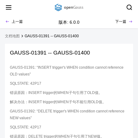
上一篇
下一篇
版本: 6.0.0
文档地图
GAUSS-01391 -- GAUSS-01400
GAUSS-01391 -- GAUSS-01400
GAUSS-01391: “INSERT trigger's WHEN condition cannot reference
OLD values”
SQLSTATE: 42P17
错误原因：INSERT trigger的WHEN子句引用了OLD值。
解决办法：INSERT trigger的WHEN子句不能引用OLD值。
GAUSS-01392: “DELETE trigger's WHEN condition cannot reference
NEW values”
SQLSTATE: 42P17
错误原因：DELETE trigger的WHEN子句引用了NEW值。