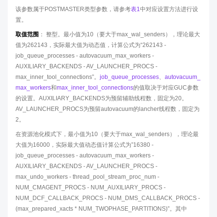
该参数属于POSTMASTER类型参数，请参考
表1
中对应设置方法进行设
置。
取值范围
： 整型。最小值为10（要大于max_wal_senders），理论最大
值为262143，实际最大值为动态值，计算公式为“262143 -
job_queue_processes - autovacuum_max_workers -
AUXILIARY_BACKENDS - AV_LAUNCHER_PROCS -
max_inner_tool_connections”。
job_queue_processes
、
autovacuum_
max_workers
和
max_inner_tool_connections
的值取决于对应GUC参数
的设置。AUXILIARY_BACKENDS为预留辅助线程数，固定为20。
AV_LAUNCHER_PROCS为预留autovacuum的lancher线程数，固定为
2。
在资源池化模式下，最小值为10（要大于max_wal_senders），理论最
大值为16000，实际最大值动态值计算公式为”16380 -
job_queue_processes - autovacuum_max_workers -
AUXILIARY_BACKENDS - AV_LAUNCHER_PROCS -
max_undo_workers - thread_pool_stream_proc_num -
NUM_CMAGENT_PROCS - NUM_AUXILIARY_PROCS -
NUM_DCF_CALLBACK_PROCS - NUM_DMS_CALLBACK_PROCS -
(max_prepared_xacts * NUM_TWOPHASE_PARTITIONS)”。其中