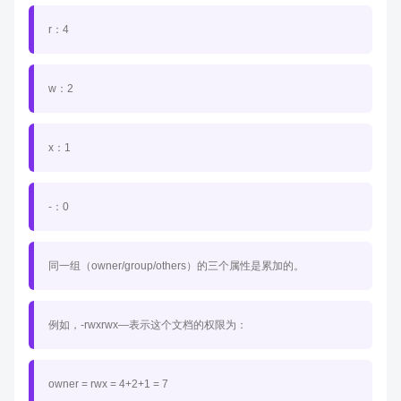
r：4
w：2
x：1
-：0
同一组（owner/group/others）的三个属性是累加的。
例如，-rwxrwx—表示这个文档的权限为：
owner = rwx = 4+2+1 = 7