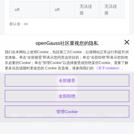
无法连
无法连
off
off
接
接
默认值：on
openGauss社区重视您的隐私
我们在本网站上使用Cookie，包括第三方Cookie，以便网站正常运行和提升浏
览体验。单击“全部接受”即表示您同意这些目的；单击“全部拒绝”即表示您拒绝
非必要的Cookie；单击“管理Cookie”以选择接受或拒绝某些Cookie。需要了解
openGauss 2026-08-06 20:11:32
更多信息或随时更改您的 Cookie 首选项，请参阅我们的
《关于cookies》。
全部接受
全部拒绝
扫码关注公众号
管理Cookie
品牌
隐私政策
法律声明
关于cookies
关于我们
版权所有 © openGauss 2025 保留一切权利
common@public.opengauss.org