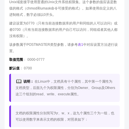
Unix域套接字使用普通的Unix文件系统权限集。这个参数的值应该是数
值的格式（chmod和umask命令可接受的格式）。如果使用自定义的八
进制格式，数字必须以0开头。
建议设置为0770（只有当前连接数据库的用户和同组的人可以访问）或
者0700（只有当前连接数据库的用户自己可以访问，同组或者其他人都
没有权限）。
该参数属于POSTMASTER类型参数，请参考
表1
中对应设置方法进行设
置。
取值范围
： 0000-0777
默认值
： 0700
说明：
在Linux中，文档具有十个属性，其中第一个属性为
文档类型，后面九个为权限属性，分别为Owner、Group及Others
这三个组别的read、write、execute属性。
文档的权限属性分别简写为r、w、x，这九个属性三个为一组，也
可以使用数字来表示文档的权限，对照表如下：