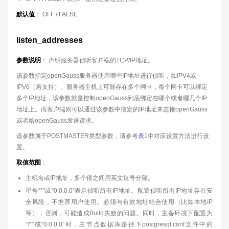
默认值
： OFF / FALSE
listen_addresses
参数说明
： 声明服务器侦听客户端的TCP/IP地址。
该参数指定openGauss服务器使用哪些IP地址进行侦听，如IPV4或
IPV6（若支持）。服务器主机上可能存在多个网卡，每个网卡可以绑定
多个IP地址，该参数就是控制openGauss到底绑定在哪个或者哪几个IP
地址上。而客户端则可以通过该参数中指定的IP地址来连接openGauss
或者给openGauss发送请求。
该参数属于POSTMASTER类型参数，请参考
表1
中对应设置方法进行设
置。
取值范围
：
主机名或IP地址，多个值之间用英文逗号分隔。
星号“*”或“0.0.0.0”表示侦听所有IP地址。配置侦听所有IP地址存在安
全风险，不推荐用户使用。必须与有效地址结合使用（比如本地IP
等），否则，可能造成Build失败的问题。同时，主备环境下配置为
“\*”或“0.0.0.0”时，主节点数据库路径下postgresql.conf文件中的