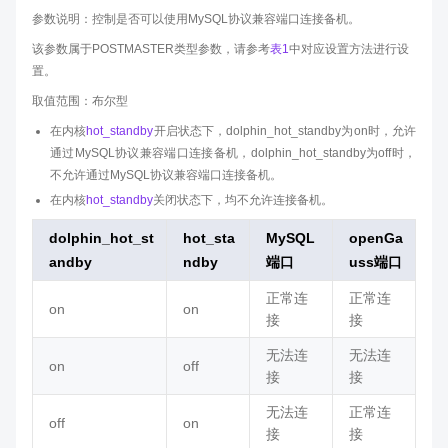
参数说明：控制是否可以使用MySQL协议兼容端口连接备机。
该参数属于POSTMASTER类型参数，请参考
表1
中对应设置方法进行设
置。
取值范围：布尔型
在内核
hot_standby
开启状态下，dolphin_hot_standby为on时，允许
通过MySQL协议兼容端口连接备机，dolphin_hot_standby为off时，
不允许通过MySQL协议兼容端口连接备机。
在内核
hot_standby
关闭状态下，均不允许连接备机。
dolphin_hot_st
hot_sta
MySQL
openGa
andby
ndby
端口
uss端口
正常连
正常连
on
on
接
接
无法连
无法连
on
off
接
接
无法连
正常连
off
on
接
接