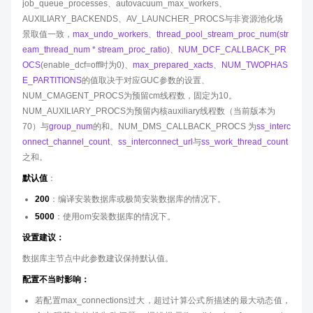
job_queue_processes、autovacuum_max_workers、
AUXILIARY_BACKENDS、AV_LAUNCHER_PROCS与非资源池化场
景取值一致，
max_undo_workers
、
thread_pool_stream_proc_num(str
eam_thread_num * stream_proc_ratio)
、
NUM_DCF_CALLBACK_PR
OCS
(enable_dcf=off时为0)、
max_prepared_xacts
、
NUM_TWOPHAS
E_PARTITIONS
的值取决于对应GUC参数的设置、
NUM_CMAGENT_PROCS为预留cm线程数，固定为10。
NUM_AUXILIARY_PROCS为预留内核auxiliary线程数（当前版本为
70）与
group_num
的和。NUM_DMS_CALLBACK_PROCS 为
ss_interc
onnect_channel_count
、
ss_interconnect_url
与
ss_work_thread_count
之和。
默认值
：
200
：编译安装数据库或极简安装数据库的情况下。
5000
：使用om安装数据库的情况下。
设置建议：
数据库主节点中此参数建议保持默认值。
配置不当时影响：
若配置max_connections过大，超过计算公式所描述的最大动态值，