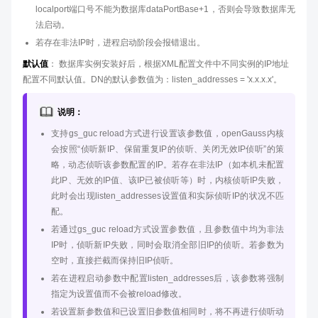
localport端口号不能为数据库dataPortBase+1，否则会导致数据库无
法启动。
若存在非法IP时，进程启动阶段会报错退出。
默认值
： 数据库实例安装好后，根据XML配置文件中不同实例的IP地址
配置不同默认值。DN的默认参数值为：listen_addresses = 'x.x.x.x'。
说明：
支持gs_guc reload方式进行设置该参数值，openGauss内核
会按照“侦听新IP、保留重复IP的侦听、关闭无效IP侦听”的策
略，动态侦听该参数配置的IP。若存在非法IP（如本机未配置
此IP、无效的IP值、该IP已被侦听等）时，内核侦听IP失败，
此时会出现listen_addresses设置值和实际侦听IP的状况不匹
配。
若通过gs_guc reload方式设置参数值，且参数值中均为非法
IP时，侦听新IP失败，同时会取消全部旧IP的侦听。若参数为
空时，直接拦截而保持旧IP侦听。
若在进程启动参数中配置listen_addresses后，该参数将强制
指定为设置值而不会被reload修改。
若设置新参数值和已设置旧参数值相同时，将不再进行侦听动