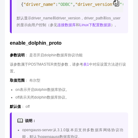
{
"driver_name"
:
"ODBC"
,
"driver_version"
:
"(openG
默认显示driver_name和driver_version，driver_path和os_user
的显示由用户控制（参见
连接数据库
和
Linux下配置数据源
）。
enable_dolphin_proto
参数说明
： 是否开启dolphin数据库协议功能
该参数属于POSTMASTER类型参数，请参考
表1
中对应设置方法进行设
置。
取值范围
： 布尔型
on表示开启dolphin数据库协议。
off表示关闭dolphin数据库协议。
默认值
： off
说明：
opengauss-server从3.1.0版本后支持多数据库网络协议功
能，默认为opengauss数据库协议。