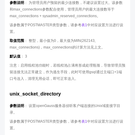
参数说明
： 为管理员用户预留的最少连接数，不建议设置过大。该参数
和max_connections参数配合使用，管理员用户的最大连接数等于
max_connections + sysadmin_reserved_connections。
该参数属于POSTMASTER类型参数，请参考
表1
中对应设置方法进行设
置。
取值范围
： 整型，最小值为0，最大值为MIN(262143,
max_connections)，max_connections的计算方法见上文。
默认值
： 3
注意：启用线程池功能时，若线程池占满将形成处理瓶颈，导致管理员预
留连接无法正常建立，作为逃生手段，此时可使用gsql通过主端口+1端
口号连入，清理无用会话，即可正常连入。
unix_socket_directory
参数说明
： 设置openGauss服务器侦听客户端连接的Unix域套接字目
录。
该参数属于POSTMASTER类型参数，请参考
表1
中对应设置方法进行设
置。