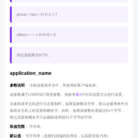
group = rwx = 4+2+1 = 7
others = — = 0+0+0 = 0
所以其权限为0770。
application_name
参数说明
： 当前连接请求当中，所使用的客户端名称。
该参数属于USERSET类型参数，请参考
表1
中对应设置方法进行设置。
在备机请求主机进行日志复制时，如果该参数非空串，那么会被用来作为
备机在主机上的流复制槽名字。此时，如果该参数长度超过61个字节，
那么流复制槽名字只会截取使用前61个字节的字符。
取值范围
： 字符串。
默认值
： 空字符串（连接到后端的应用名，以实际安装为准）