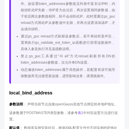
作。故设置listen_addresses参数值且列表中某非法IP时，内
核侦听此IP失败；待IP变为合法后，再次设置相同参数值，由
于前后两次参数值相同，则不会侦听此IP。此时需通过gs_guc
reload方式将此IP从参数值中去除，并再次设置添加该IP，才
会成功侦听。
通过gs_guc reload方式刷新该参数后，若不再侦听某IP后，
需再执行gs_validate_ext_listen_ip函数进行清理连接操作，
具体入参及执行详见该函数说明。
禁止gs_guc工具通过"-N all"方式reload刷新所有DN的
listen_addresses参数值，仅允许单DN设置。
动态修改listen_addresses属于高危操作，若配置有误可能导
致数据库无法接受新连接，进而影响业务，请谨慎操作。
local_bind_address
参数说明
： 声明当前节点连接openGauss其他节点绑定的本地IP地址。
该参数属于POSTMASTER类型参数，请参考
表1
中对应设置方法进行设
置。
默认值
： 数据库实例安装好后，根据XML配置文件中不同实例的IP地址