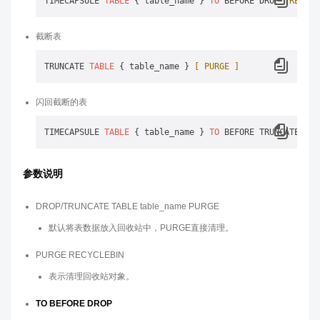
TIMECAPSULE 
TABLE
 { table_name } 
TO
 BEFORE DROP 
[RENAME
截断表
TRUNCATE 
TABLE
 { table_name } 
[ PURGE ]
闪回截断的表
TIMECAPSULE 
TABLE
 { table_name } 
TO
参数说明
DROP/TRUNCATE TABLE table_name PURGE
默认将表数据放入回收站中，PURGE直接清理。
PURGE RECYCLEBIN
表示清理回收站对象。
TO BEFORE DROP