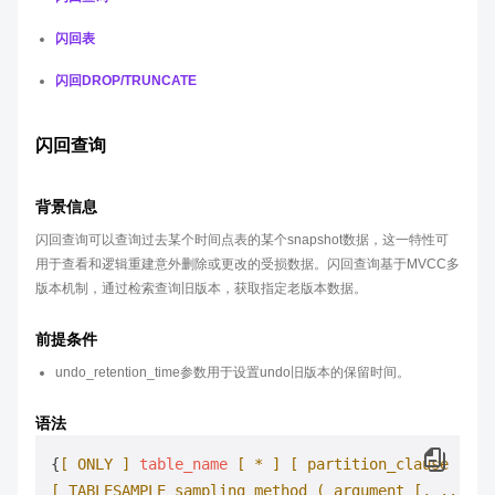
闪回表
闪回DROP/TRUNCATE
闪回查询
背景信息
闪回查询可以查询过去某个时间点表的某个snapshot数据，这一特性可
用于查看和逻辑重建意外删除或更改的受损数据。闪回查询基于MVCC多
版本机制，通过检索查询旧版本，获取指定老版本数据。
前提条件
undo_retention_time参数用于设置undo旧版本的保留时间。
语法
{
[ ONLY ]
table_name
[ * ]
[ partition_clause ]
[ 
[ TABLESAMPLE sampling_method ( argument [, ...]
 )