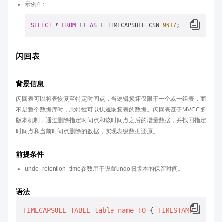
示例4：
SELECT
 * 
FROM
 t1 
AS
 t TIMECAPSULE CSN 
9617
闪回表
背景信息
闪回表可以将表恢复至特定时间点，当逻辑损坏仅限于一个或一组表，而
不是整个数据库时，此特性可以快速恢复表的数据。闪回表基于MVCC多
版本机制，通过删除指定时间点和该时间点之后的增量数据，并找回指定
时间点和当前时间点删除的数据，实现表级数据还原。
前提条件
undo_retention_time参数用于设置undo旧版本的保留时间。
语法
TIMECAPSULE
TABLE
table_name
TO
 { 
TIMESTAMP
 | 
CSN
 