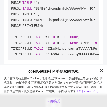
PURGE 
TABLE
 t1;

PURGE 
TABLE
 "BIN$04LhcpndanfgMAAAAAANPw==$0";

PURGE INDEX i1;

PURGE INDEX "BIN$04LhcpndanfgMAAAAAANPw==$0";

PURGE RECYCLEBIN;

TIMECAPSULE 
TABLE
 t1 
TO
 BEFORE 
DROP
;

TIMECAPSULE 
TABLE
 t1 
TO
 BEFORE 
DROP
 RENAME 
TO
 new_
TIMECAPSULE 
TABLE
 "BIN$04LhcpndanfgMAAAAAANPw==$0"
TIMECAPSULE 
TABLE
 "BIN$04LhcpndanfgMAAAAAANPw==$0"
openGauss社区重视您的隐私
我们在本网站上使用Cookie，包括第三方Cookie，以便网站正常运行和提升浏
览体验。单击“全部接受”即表示您同意这些目的；单击“全部拒绝”即表示您拒绝
非必要的Cookie；单击“管理Cookie”以选择接受或拒绝某些Cookie。需要了解
openGauss 2026-08-08 20:11:02
更多信息或随时更改您的 Cookie 首选项，请参阅我们的
《关于cookies》。
全部接受