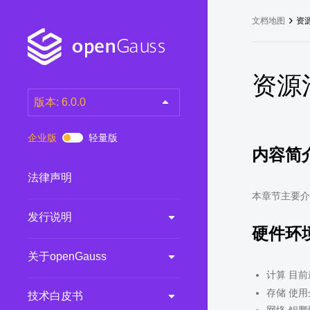
文档地图
资
资源
版本: 6.0.0
latest
(DEV)
企业版
轻量版
内容简
7.0.0-RC3
(RC)
7.0.0-RC2
(RC)
法律声明
7.0.0-RC1
(RC)
本章节主要介
发行说明
6.0.0
(LTS)
硬件环
6.0.0-RC1
(RC)
关于openGauss
5.1.0
(Preview)
计算 目前最
5.0.0
(LTS)
存储 使用企
技术白皮书
3.0.0
(LTS)