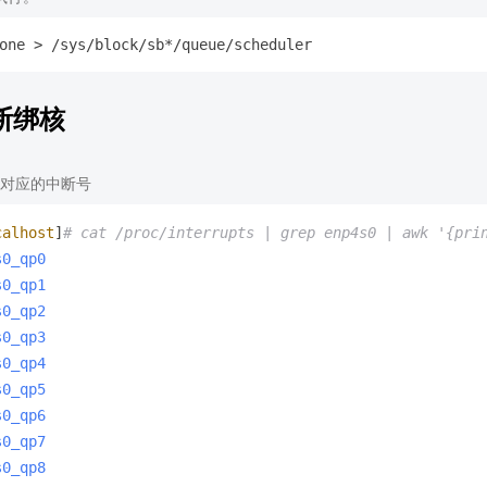
断绑核
对应的中断号
calhost
]
# cat /proc/interrupts | grep enp4s0 | awk '{pri
s0_qp0
s0_qp1
s0_qp2
s0_qp3
s0_qp4
s0_qp5
s0_qp6
s0_qp7
s0_qp8