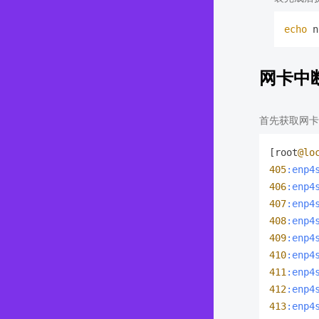
echo
网卡中
首先获取网卡
[root
@lo
405
:enp4
406
:enp4
407
:enp4
408
:enp4
409
:enp4
410
:enp4
411
:enp4
412
:enp4
413
:enp4