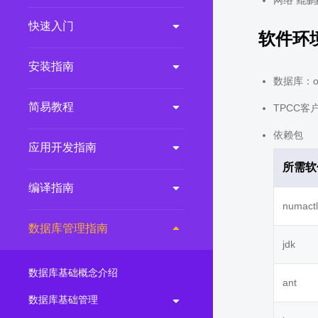
网络 鲲鹏
2.0.0
(LTS)
快速入门
软件环
3.1.1
(EOM)
3.1.0
(EOM)
安装指南
数据库：op
2.1.0
(EOM)
简易教程
TPCC客户
2.0.1
(EOM)
1.1.0
(EOM)
依赖包
应用开发指南
1.0.1
(EOM)
所需软
1.0.0
(EOM)
编译指南
numactl
数据库管理指南
jdk
数据库基础概念介绍
ant
数据库基础管理