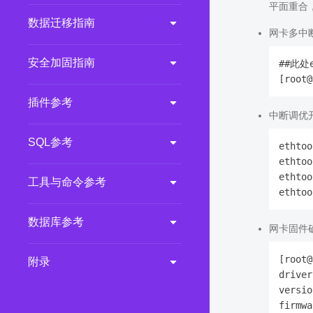
平面重合
数据迁移指南
网卡多中
安全加固指南
##此处
插件参考
中断调优开启
SQL参考
ethtoo
ethtoo
ethtoo
工具与命令参考
数据库参考
网卡固件
[root@
附录
driver
versio
firmwa