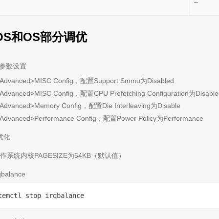
–
OS和OS部分调优
S参数设置
Advanced>MISC Config，配置Support Smmu为Disabled
Advanced>MISC Config，配置CPU Prefetching Configuration为Disable
Advanced>Memory Config，配置Die Interleaving为Disable
Advanced>Performance Config，配置Power Policy为Performance
优化
作系统内核PAGESIZE为64KB（默认值）
balance