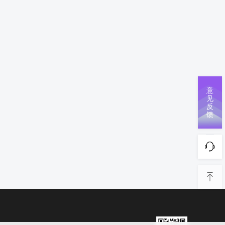
意
见
反
馈