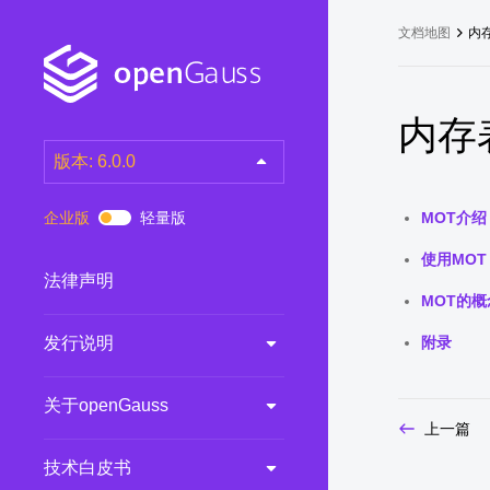
文档地图
内
内存
版本: 6.0.0
latest
(DEV)
企业版
轻量版
MOT介绍
7.0.0-RC3
(RC)
使用MOT
7.0.0-RC2
(RC)
法律声明
MOT的概
7.0.0-RC1
(RC)
发行说明
附录
6.0.0
(LTS)
6.0.0-RC1
(RC)
关于openGauss
5.1.0
(Preview)
上一篇
5.0.0
(LTS)
技术白皮书
3.0.0
(LTS)