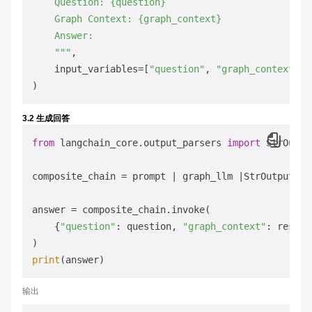
    Question: {question} 

    Graph Context: {graph_context}

    Answer: 

    """
,

    input_variables=[
"question"
, 
"graph_context"
],

3.2 生成回答
from
 langchain_core.output_parsers 
import
 StrOutpu
composite_chain = prompt | graph_llm |StrOutputPars
answer = composite_chain.invoke(

    {
"question"
: question, 
"graph_context"
: result}
print
输出