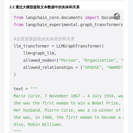
2.2 通过大模型提取文本数据中的实体和关系
from
 langchain_core.documents 
import
from
 langchain_experimental.graph_transformers 
imp
#设置需要提取的实体类型和关系
llm_transformer = LLMGraphTransformer(

    llm=graph_llm,

    allowed_nodes=[
"Person"
, 
"Organization"
, 
"Loca
    allowed_relationships = [
"SPOUSE"
, 
"AWARD"
, 
"F
)

text = 
"""

Marie Curie, 7 November 1867 – 4 July 1934, was a 
She was the first woman to win a Nobel Prize, the 
Her husband, Pierre Curie, was a co-winner of her 
She was, in 1906, the first woman to become a prof
Also, Robin Williams.

"""