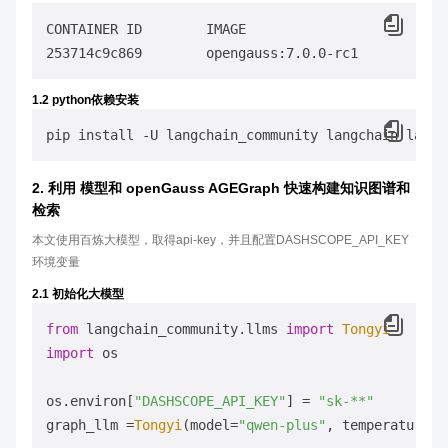
CONTAINER ID        IMAGE                         
253714c9c869        opengauss:7.0.0-rc1           
1.2 python依赖安装
2. 利用 模型和 openGauss AGEGraph 快速构建知识图谱和
检索
本文使用百炼大模型，取得api-key，并且配置DASHSCOPE_API_KEY
环境变量
2.1 初始化大模型
from
 langchain_community.
llms
import
Tongyi
import
 os

os.
environ
[
"DASHSCOPE_API_KEY"
] = 
"sk-**"
graph_llm =
Tongyi
(model=
"qwen-plus"
, temperature=
0