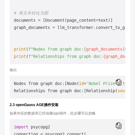
# 将文本转化为图
documents = [Document(page_content=text)]

graph_documents = llm_transformer.convert_to_graph
print
(
f"Nodes from graph doc:
{graph_documents[
0
].n
print
(
f"Relationships from graph doc:
{graph_docume
输出
Nodes from graph doc:[Node(
id
=
'Nobel Prize'
, 
type
=
Relationships from graph doc:[Relationship(
source
=
2.3 openGauss AGE插件安装
如果对应的数据库已经创建age插件，此步骤可以忽略
import
 psycopg2

connection = psycopg2.connect(
