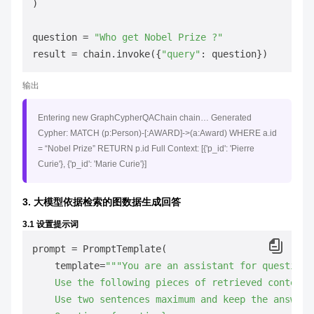
)

question = 
"Who get Nobel Prize ?"
result = chain.invoke({
"query"
输出
Entering new GraphCypherQAChain chain… Generated
Cypher: MATCH (p:Person)-[:AWARD]->(a:Award) WHERE a.id
= “Nobel Prize” RETURN p.id Full Context: [{'p_id': 'Pierre
Curie'}, {'p_id': 'Marie Curie'}]
3. 大模型依据检索的图数据生成回答
3.1 设置提示词
prompt = PromptTemplate(

    template=
"""You are an assistant for question-
    Use the following pieces of retrieved context 
    Use two sentences maximum and keep the answer c