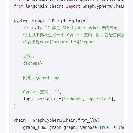
from
 langchain.chains 
import
 GraphCypherQAChain

cypher_prompt = PromptTemplate(

    template=
"""你是 AGE Cypher 查询生成的专家。

    使用以下架构生成一个 Cypher 查询，以回答给定问题。

    不要出现name和properties和cypher

    架构：

    {schema}

    问题：{question}

    Cypher 查询："""
,

    input_variables=[
"schema"
, 
"question"
],

)

chain = GraphCypherQAChain.from_llm(

    graph_llm, graph=graph, verbose=
True
, allow_da