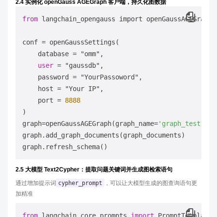
2.4 实例化 openGauss AGEGraph 客户端，持久化图数据
from
 langchain_opengauss import openGaussAGEGraph,
conf 
=
 openGaussSettings(

    database 
=
 "omm",

user
=
 "gaussdb",

    password 
=
 "YourPassoword",

    host 
=
 "Your IP",

    port 
=
8888
)

graph
=
openGaussAGEGraph(graph_name
=
'graph_test1'
,c
graph.add_graph_documents(graph_documents)

2.5 大模型 Text2Cypher：提取问题关键词并生成图检索语句
通过增加提示词
cypher_prompt
，可以让大模型生成的图查询语句更
加精准
from
 langchain_core.prompts 
import