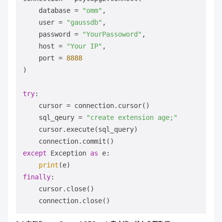
    database = 
"omm"
,

    user = 
"gaussdb"
,

    password = 
"YourPassoword"
,

    host = 
"Your IP"
,

    port = 
8888
)

try
:

    cursor = connection.cursor()

    sql_qeury = 
"create extension age;"
    cursor.execute(sql_query)

except
 Exception 
as
 e:

print
finally
:

    cursor.close()
