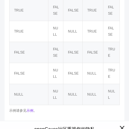
FAL
FAL
TRUE
FALSE
TRUE
SE
SE
NU
FAL
TRUE
NULL
TRUE
LL
SE
FAL
TRU
FALSE
FALSE
FALSE
SE
E
NU
TRU
FALSE
FALSE
NULL
LL
E
NU
NUL
NULL
NULL
NULL
LL
L
示例请参见
示例
。