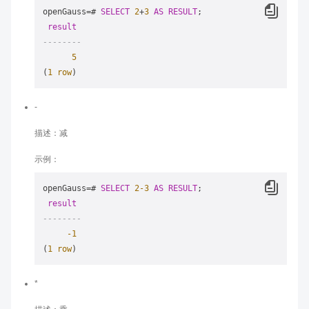
openGauss
=
# 
SELECT
2
+
3
AS
RESULT
;

result
--------
5
(
1
row
-
描述：减
示例：
openGauss
=
# 
SELECT
2
-3
AS
RESULT
;

result
--------
-1
(
1
row
*