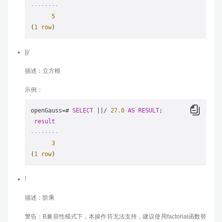
--------
5
(
1
row
||/
描述：立方根
示例：
openGauss
=
# 
SELECT
||
/
27.0
AS
RESULT
;

result
--------
3
(
1
row
!
描述：阶乘
警告：B兼容性模式下，本操作符无法支持，建议使用factorial函数替