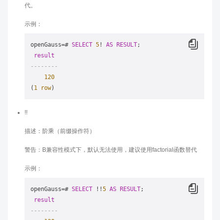
代。
示例：
openGauss
=
# 
SELECT
5
!
AS
RESULT
;

result
--------
120
(
1
row
!!
描述：阶乘（前缀操作符）
警告：B兼容性模式下，默认无法使用，建议使用factorial函数替代
示例：
openGauss
=
# 
SELECT
!
!
5
AS
RESULT
;

result
--------