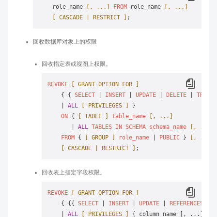
    role_name 
[, ...]
FROM
 role_name 
[, ...]
[ CASCADE | RESTRICT ]
回收数据库对象上的权限
回收指定表或视图上权限。
REVOKE
[ GRANT OPTION FOR ]
    { { 
SELECT
 | 
INSERT
 | 
UPDATE
 | 
DELETE
 | 
TRUNCA
    | 
ALL
[ PRIVILEGES ]
 }

ON
 { 
[ TABLE ]
table_name
[, ...]
       | 
ALL
TABLES
IN
SCHEMA
schema_name
[, ...]
 
FROM
 { 
[ GROUP ]
role_name
 | 
PUBLIC
 } 
[, ...]
[ CASCADE | RESTRICT ]
回收表上指定字段权限。
REVOKE
[ GRANT OPTION FOR ]
    { {{ 
SELECT
 | 
INSERT
 | 
UPDATE
 | 
REFERENCES
 | 
C
    | 
ALL
[ PRIVILEGES ]
 ( column_name [, ...] ) }
