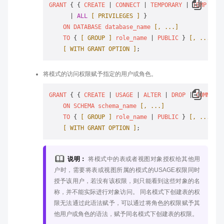
GRANT
 { { 
CREATE
 | 
CONNECT
 | 
TEMPORARY
 | 
TEMP
 | 
AL
      | 
ALL
[ PRIVILEGES ]
 }

ON
DATABASE
database_name
[, ...]
TO
 { 
[ GROUP ]
role_name
 | 
PUBLIC
 } 
[, ...]
[ WITH GRANT OPTION ]
将模式的访问权限赋予指定的用户或角色。
GRANT
 { { 
CREATE
 | 
USAGE
 | 
ALTER
 | 
DROP
 | 
COMMENT
 
ON
SCHEMA
schema_name
[, ...]
TO
 { 
[ GROUP ]
role_name
 | 
PUBLIC
 } 
[, ...]
[ WITH GRANT OPTION ]
说明：
将模式中的表或者视图对象授权给其他用
户时，需要将表或视图所属的模式的USAGE权限同时
授予该用户，若没有该权限，则只能看到这些对象的名
称，并不能实际进行对象访问。 同名模式下创建表的权
限无法通过此语法赋予，可以通过将角色的权限赋予其
他用户或角色的语法，赋予同名模式下创建表的权限。