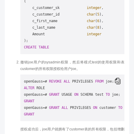
(

    c_customer_sk             
integer
,

    c_customer_id             
char
(
5
),

    c_first_name              
char
(
6
),

    c_last_name               
char
(
8
),

    Amount                    
integer
CREATE
TABLE
撤销joe用户的sysadmin权限，然后将模式test的使用权限和表
customer的所有权限授权给用户joe。
openGauss
=
# 
REVOKE
ALL
 PRIVILEGES 
FROM
ALTER
 ROLE

openGauss
=
# 
GRANT
 USAGE 
ON
 SCHEMA test 
TO
GRANT
openGauss
=
# 
GRANT
ALL
 PRIVILEGES 
ON
 customer 
TO
GRANT
授权成功后，joe用户就拥有了customer表的所有权限，包括增删