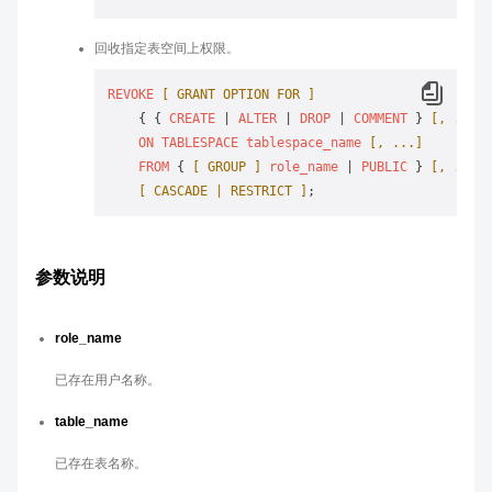
回收指定表空间上权限。
REVOKE
[ GRANT OPTION FOR ]
    { { 
CREATE
 | 
ALTER
 | 
DROP
 | 
COMMENT
 } 
[, ...]
 
ON
TABLESPACE
tablespace_name
[, ...]
FROM
 { 
[ GROUP ]
role_name
 | 
PUBLIC
 } 
[, ...]
[ CASCADE | RESTRICT ]
参数说明
role_name
已存在用户名称。
table_name
已存在表名称。