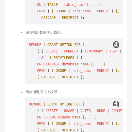
ON
[ TABLE ]
table_name
[, ...]
FROM
 { 
[ GROUP ]
role_name
 | 
PUBLIC
 } 
[, ...]
[ CASCADE | RESTRICT ]
回收指定数据库上权限。
REVOKE
[ GRANT OPTION FOR ]
    { { 
CREATE
 | 
CONNECT
 | 
TEMPORARY
 | 
TEMP
 | 
ALTE
    | 
ALL
[ PRIVILEGES ]
 }

ON
DATABASE
database_name
[, ...]
FROM
 { 
[ GROUP ]
role_name
 | 
PUBLIC
 } 
[, ...]
[ CASCADE | RESTRICT ]
回收指定模式上权限。
REVOKE
[ GRANT OPTION FOR ]
    { { 
CREATE
 | 
USAGE
 | 
ALTER
 | 
DROP
 | 
COMMENT
 } 
ON
SCHEMA
schema_name
[, ...]
FROM
 { 
[ GROUP ]
role_name
 | 
PUBLIC
 } 
[, ...]
[ CASCADE | RESTRICT ]