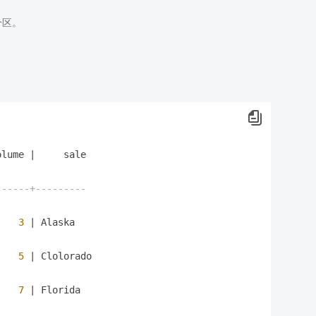
分区。
olume 
|
     sale

------+---------
3
|
 Alaska

5
|
 Clolorado

7
|
 Florida
