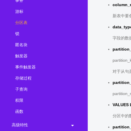
事务
column_
游标
新表中要
分区表
data_typ
锁
字段的数
匿名块
partition
触发器
partit
事件触发器
对于从句是
存储过程
partitio
子查询
partit
权限
VALUES 
函数
分区中的
高级特性
partition