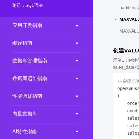
附录：SQL语法
partit
MAXVAL
应用开发指南
MAXV
编译指南
创建VALU
示例1：创建范围
数据库管理指南
sales_date<
数据库运维指南
--创建分区表
openGaus
(

性能调优指南
    orde
    good
向量数据库
    sale
    sale
AI特性指南
    sale