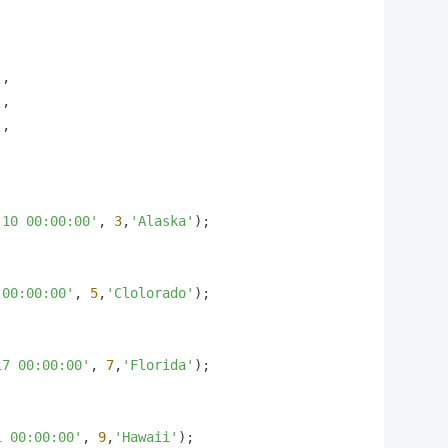
,

,

,

-10 00:00:00'
, 
3
,
'Alaska'
);

 00:00:00'
, 
5
,
'Clolorado'
);

17 00:00:00'
, 
7
,
'Florida'
);

1 00:00:00'
, 
9
,
'Hawaii'