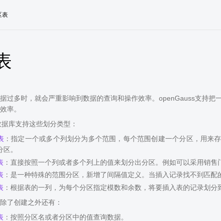
区表
表
据过多时，就会严重影响到数据的查询和操作效率。openGauss支持
效率。
ss数据库支持这些划分类型：
表
：指定一个或多个列划分为多个范围，每个范围创建一个分区，用来
分区。
表
：直接按照一个列或者多个列上的值来划分出分区。例如可以采用销售
表
：是一种特殊的范围分区，新增了间隔值定义。当插入记录找不到匹配
表
：根据表的一列，为每个分区指定模数和余数，将要插入表的记录划分
除了创建之外还有：
表
：按照分区名或者分区中的值查询数据。