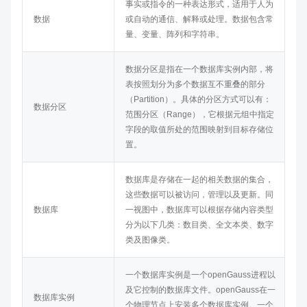
事实或指令的一种表达形式，适用于人为
数据
或自动的通信、解释或处理。数据包含常
量、变量、阵列和字符串。
数据分区是指在一个数据库实例内部，将
表按照划分为多个数据互不重叠的部分
（Partition）。具体的分区方式可以有：
数据分区
范围分区（Range），它根据元组中指定
字段的取值所处的范围映射到目标存储位
置。
数据库是存储在一起的相关数据的集合，
这些数据可以被访问，管理以及更新。同
数据库
一视图中，数据库可以根据存储内容类型
分为以下几类：数目类、全文本类、数字
类及图像类。
一个数据库实例是一个
openGauss
进程以
及它控制的数据库文件。
openGauss
在一
数据库实例
个物理节点上安装多个数据库实例。一个