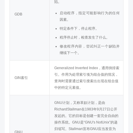
陷。
启动程序，指定可能影响行为的任何
GDB
因素。
特定条件下，停止程序。
程序停止时，检查发生了什么。
修改程序内容，尝试纠正一个缺陷并
继续下一个。
Generalized Inverted Index，通用倒排索
引。作用为处理索引项为组合值的情况，
GIN索引
查询时需要通过索引搜索出出现在组合值
中的特定元素值。
GNU计划，又称革奴计划，是由
RichardStallman在1983年9月27日公开
发起的。它的目标是创建一套完全自由的
操作系统。GNU是“GNU's NotUnix”的递
归缩写。Stallman宣布GNU应当发音为
GNU