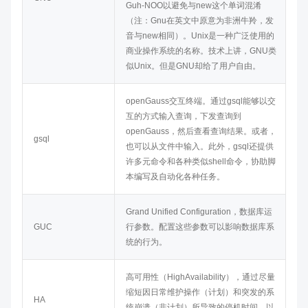
Guh-NOO以避免与new这个单词混淆
（注：Gnu在英文中原意为非洲牛羚，发
音与new相同）。Unix是一种广泛使用的
商业操作系统的名称。技术上讲，GNU类
似Unix。但是GNU却给了用户自由。
openGauss
交互终端。通过gsql能够以交
互的方式输入查询，下发查询到
openGauss
，然后查看查询结果。或者，
gsql
也可以从文件中输入。此外，gsql还提供
许多元命令和各种类似shell命令，协助脚
本编写及自动化各种任务。
Grand Unified Configuration，数据库运
GUC
行参数。配置这些参数可以影响数据库系
统的行为。
高可用性（HighAvailability），通过尽量
缩短因日常维护操作（计划）和突发的系
HA
统崩溃（非计划）所导致的停机时间，以