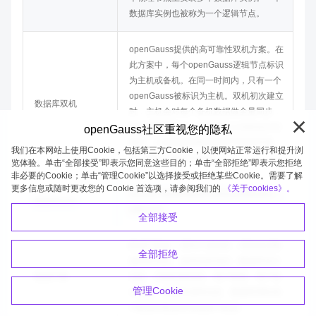
数据库实例也被称为一个逻辑节点。
openGauss
提供的高可靠性双机方案。在
此方案中，每个openGauss逻辑节点标识
为主机或备机。在同一时间内，只有一个
openGauss被标识为主机。双机初次建立
数据库双机
时，主机会对每个备机数据做全量同步，
然后做增量同步。双机建立之后的运行过
openGauss社区重视您的隐私
程中，主机能接受数据读和写的操作请
我们在本网站上使用Cookie，包括第三方Cookie，以便网站正常运行和提升浏
求，备机只做日志同步。
览体验。单击“全部接受”即表示您同意这些目的；单击“全部拒绝”即表示您拒绝
非必要的Cookie；单击“管理Cookie”以选择接受或拒绝某些Cookie。需要了解
更多信息或随时更改您的 Cookie 首选项，请参阅我们的
《关于cookies》。
保存用户数据和数据库系统内部数据的二
数据库文件
进制文件。
全部接受
数据字典是一系列只读的表，用来提供数
全部拒绝
据库的信息。这些信息包括：数据库设计
数据字典
信息、存储过程信息、用户权限、用户统
管理Cookie
计数据、数据库进程信息、数据库增长统
计数据和数据库性能统计数据。