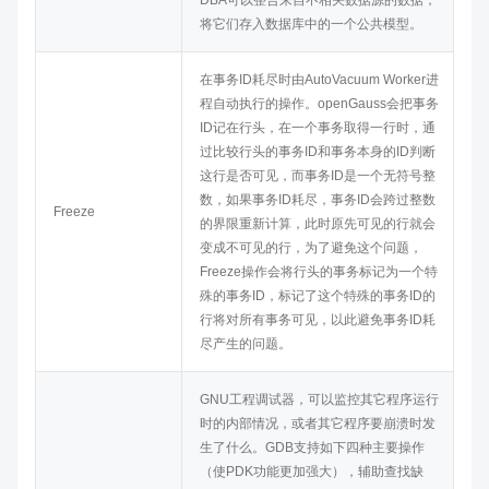
DBA可以整合来自不相关数据源的数据，
将它们存入数据库中的一个公共模型。
在事务ID耗尽时由AutoVacuum Worker进
程自动执行的操作。
openGauss
会把事务
ID记在行头，在一个事务取得一行时，通
过比较行头的事务ID和事务本身的ID判断
这行是否可见，而事务ID是一个无符号整
数，如果事务ID耗尽，事务ID会跨过整数
Freeze
的界限重新计算，此时原先可见的行就会
变成不可见的行，为了避免这个问题，
Freeze操作会将行头的事务标记为一个特
殊的事务ID，标记了这个特殊的事务ID的
行将对所有事务可见，以此避免事务ID耗
尽产生的问题。
GNU工程调试器，可以监控其它程序运行
时的内部情况，或者其它程序要崩溃时发
生了什么。GDB支持如下四种主要操作
（使PDK功能更加强大），辅助查找缺