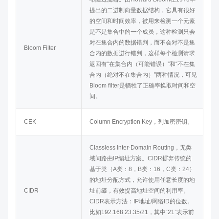
提出的二进制向量数据结构，它具有很好
的空间和时间效率，被用来检测一个元素
是不是集合中的一个成员，这种检测只会
对在集合内的数据错判，而不会对不是集
Bloom Filter
合内的数据进行错判，这样每个检测请求
返回有“在集合内（可能错误）”和“不在集
合内（绝对不在集合内）”两种情况，可见
Bloom filter是牺牲了正确率换取时间和空
间。
CEK
Column Encryption Key，列加密密钥。
Classless Inter-Domain Routing，无类
域间路由IP编址方案。CIDR摒弃传统的
基于类（A类：8，B类：16，C类：24）
的地址分配方式，允许使用任意长度的地
CIDR
址前缀，有效提高地址空间的利用率。
CIDR表示方法：IP地址/网络ID的位数。
比如192.168.23.35/21，其中“21”表示前