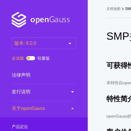
文档地图
S
SM
版本: 6.0.0
latest
(DEV)
企业版
轻量版
可获得
7.0.0-RC3
(RC)
7.0.0-RC2
(RC)
法律声明
7.0.0-RC1
(RC)
本特性自open
发行说明
6.0.0
(LTS)
特性简
6.0.0-RC1
(RC)
关于openGauss
5.1.0
(Preview)
openGa
5.0.0
(LTS)
产品定位
3.0.0
(LTS)