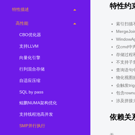
特性约
特性描述
高性能
索引扫描
Merge
CBO优化器
Window
支持LLVM
仅cmd中
存储过程
向量化引擎
不支持子查
行列混合存储
查询语句中
物化视图
自适应压缩
会触发tr
SQL by pass
包含row
涉及拼接
鲲鹏NUMA架构优化
支持线程池高并发
依赖关
SMP并行执行
无。