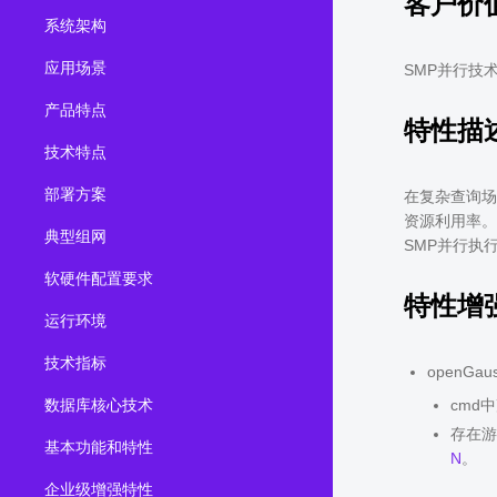
客户价
系统架构
2.0.0
(LTS)
3.1.1
(EOM)
应用场景
SMP并行技
3.1.0
(EOM)
产品特点
特性描
2.1.0
(EOM)
技术特点
2.0.1
(EOM)
部署方案
在复杂查询场
1.1.0
(EOM)
资源利用率。
典型组网
1.0.1
(EOM)
SMP并行执
软硬件配置要求
1.0.0
(EOM)
特性增
运行环境
技术指标
openGa
数据库核心技术
cmd
存在游
基本功能和特性
N
。
企业级增强特性