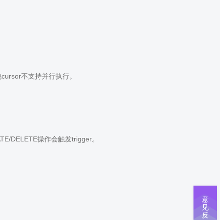
ursor不支持并行执行。
DELETE操作会触发trigger。
意
见
反