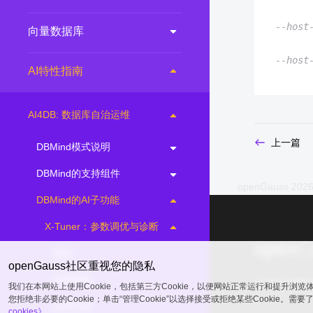
        
--host
向量数据库
        
--host
AI特性指南
AI4DB: 数据库自治运维
上一篇
DBMind模式说明
DBMind的支持组件
openGauss 2026
DBMind的AI子功能
X-Tuner：参数调优与诊断
概述
openGauss社区重视您的隐私
使用准备
common@publ
我们在本网站上使用Cookie，包括第三方Cookie，以便网站正常运行和提升浏
您拒绝非必要的Cookie；单击“管理Cookie”以选择接受或拒绝某些Cookie。需
使用示例
cookies》。