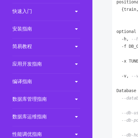
positiona
2.0.0
(LTS)
  {train,
快速入门
        
3.1.1
(EOM)
3.1.0
(EOM)
安装指南
optional 
2.1.0
(EOM)
  -h, 
--
简易教程
  -f DB_
2.0.1
(EOM)
        
1.1.0
(EOM)
  -x TUN
应用开发指南
1.0.1
(EOM)
        
  -v, 
--
1.0.0
(EOM)
编译指南
Database 
--data
数据库管理指南
        
--db-u
数据库运维指南
--db-p
        
性能调优指南
--db-h