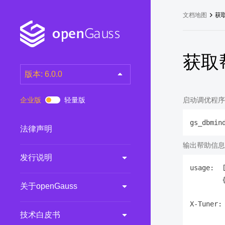
文档地图
获
获取
版本: 6.0.0
latest
(DEV)
企业版
轻量版
启动调优程序
7.0.0-RC3
(RC)
gs_dbmin
7.0.0-RC2
(RC)
法律声明
7.0.0-RC1
(RC)
输出帮助信息
发行说明
6.0.0
(LTS)
usage:  
6.0.0-RC1
(RC)
        {
关于openGauss
5.1.0
(Preview)
X-Tuner:
5.0.0
(LTS)
技术白皮书
3.0.0
(LTS)