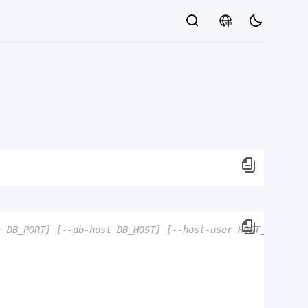
中
t DB_PORT] [--db-host DB_HOST] [--host-user HOST_USER] [