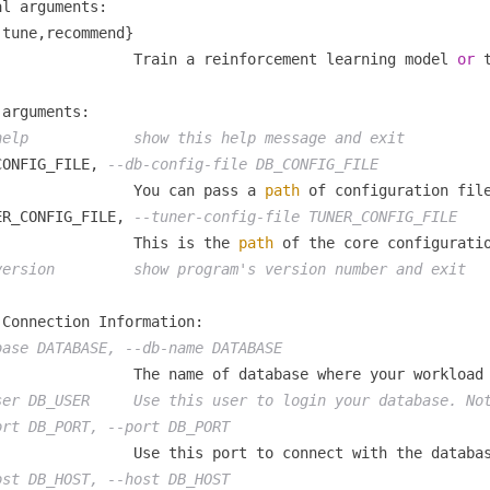
l arguments:

tune,recommend}

                Train a reinforcement learning model 
or
 
arguments:

help            show this help message and exit
CONFIG_FILE, 
--db-config-file DB_CONFIG_FILE
                You can pass a 
path
 of configuration fil
ER_CONFIG_FILE, 
--tuner-config-file TUNER_CONFIG_FILE
                This is the 
path
 of the core configurati
version         show program's version number and exit
Connection Information:

base DATABASE, --db-name DATABASE
                The name of database where your workload
ser DB_USER     Use this user to login your database. No
ort DB_PORT, --port DB_PORT
                Use this port to connect with the databas
ost DB_HOST, --host DB_HOST