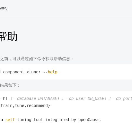
取帮助
帮助
之前，可以通过如下命令获取帮助信息：
d component xtuner --
help
结果如下：
[-h] [
--database DATABASE] [--db-user DB_USER] [--db-por
train,tune,recommend}

 a 
self
-tuning tool integrated by openGauss.
