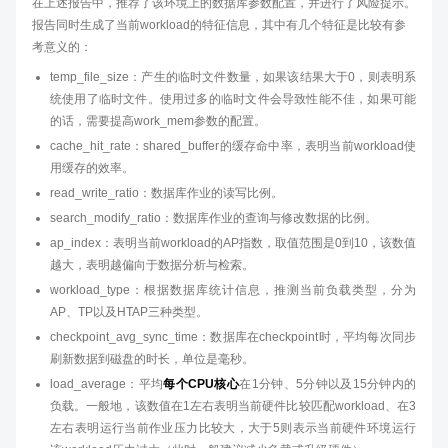
在上述报告中，推荐了该环境上的数据库参数配置，并进行了风险提示。
报告同时生成了当前workload的特征信息，其中有几个特征是比较有参
考意义的：
temp_file_size：产生的临时文件数量，如果该结果大于0，则表明系
统使用了临时文件。使用过多的临时文件会导致性能不佳，如果可能
的话，需要提高work_mem参数的配置。
cache_hit_rate：shared_buffer的缓存命中率，表明当前workload使
用缓存的效率。
read_write_ratio：数据库作业的读写比例。
search_modify_ratio：数据库作业的查询与修改数据的比例。
ap_index：表明当前workload的AP指数，取值范围是0到10，该数值
越大，表明越偏向于数据分析与检索。
workload_type：根据数据库统计信息，推测当前负载类型，分为
AP、TP以及HTAP三种类型。
checkpoint_avg_sync_time：数据库在checkpoint时，平均每次同步
刷新数据到磁盘的时长，单位是毫秒。
load_average：平均
每个CPU核心
在1分钟、5分钟以及15分钟内的
负载。一般地，该数值在1左右表明当前硬件比较匹配workload、在3
左右表明运行当前作业压力比较大，大于5则表示当前硬件环境运行