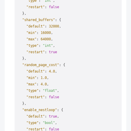
"type"
:
"int"
,
"restart"
:
false
}
,
"shared_buffers"
:
{
"default"
:
32000
,
"min"
:
16000
,
"max"
:
64000
,
"type"
:
"int"
,
"restart"
:
true
}
,
"random_page_cost"
:
{
"default"
:
4.0
,
"min"
:
1.0
,
"max"
:
4.0
,
"type"
:
"float"
,
"restart"
:
false
}
,
"enable_nestloop"
:
{
"default"
:
true
,
"type"
:
"bool"
,
"restart"
:
false