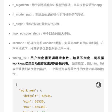
rl_algorithm：用于训练强化学习模型的算法，当前支持设置为ddpg.
rl_model_path：训练后生成的强化学习模型保存路径。
rl_steps：训练过程的最大迭代步数。
max_episode_steps：每个回合的最大步数。
scenario：明确指定的workload类型，如果为auto则为自动判断。在
不同模式下，推荐的调优参数列表也不一样。
tuning_list：
用户指定需要调哪些参数，如果不指定，则根据
workload类型自动推荐应该调的参数列表。
如需指定，则tuning_list
表示调优列表文件的路径。一个调优列表配置文件的文件内容示例如
下：
{
"work_mem"
:
{
"default"
:
65536
,
"min"
:
65536
,
"max"
:
655360
,