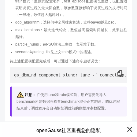
train模式下生效的配置项外，test_episode配置项也生效，该配置项
表明调优过程的最大回合数，该参数直接影响了调优过程的执行时间
（一般地，数值越大越耗时）。
gop_algorithm：选择何种全局搜索算法，支持bayes以及pso。
max_iterations：最大迭代轮次，数值越高搜索时间越长，效果往往
越好。
particle_nums：在PSO算法上生效，表示粒子数。
scenario与tuning_list见上文train模式中的描述。
待上述配置项配置完成后，可以通过下述命令启动调优：
注意：
在使用tune和train模式前，用户需要先导入
benchmark所需数据并检查benchmark能否正常跑通。调优过程
结束后，调优程序会自动恢复调优前的数据库参数配置。
openGauss社区重视您的隐私