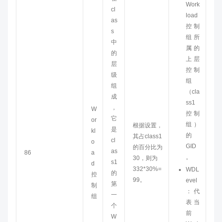
Work
cl
load
as
控制
s
组所
中
属的
的
上层
层
控制
级
组
组
（cla
成
ss1
，
W
控制
它
or
组）
根据设置，
是
kl
的
其占class1
cl
o
GID
的百分比为
as
86
a
。
30，则为
s1
d
332*30%=
WDL
的
控
99。
evel
第
制
：代
一
组
表当
个
前
W