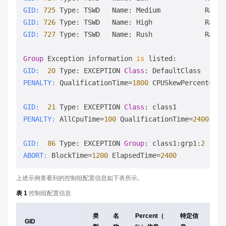
GID:
725
 Type: TSWD   Name: Medium           Rate:
GID:
726
 Type: TSWD   Name: High             Rate:
GID:
727
 Type: TSWD   Name: Rush             Rate:
Group
 Exception information 
is
GID:
20
 Type: EXCEPTION 
Class
PENALTY:
 QualificationTime=
1800
 CPUSkewPercent=
30
GID:
21
 Type: EXCEPTION 
Class
PENALTY:
 AllCpuTime=
100
 QualificationTime=
2400
 CPU
GID:
86
 Type: EXCEPTION 
Group
: class1:grp1:
2
ABORT:
 BlockTime=
1200
 ElapsedTime=
2400
上述示例查看到的控制组配置信息如下表所示。
表 1
控制组配置信息
类
名
Percent（
特定信
GID