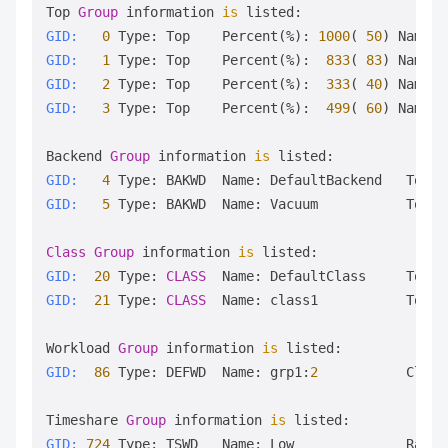
Top 
Group
 information 
is
GID:
0
 Type: Top    Percent(%): 
1000
( 
50
) Name: 
GID:
1
 Type: Top    Percent(%):  
833
( 
83
) Name: 
GID:
2
 Type: Top    Percent(%):  
333
( 
40
) Name: 
GID:
3
 Type: Top    Percent(%):  
499
( 
60
) Name: 
Backend 
Group
 information 
is
GID:
4
 Type: BAKWD  Name: DefaultBackend   TopGI
GID:
5
 Type: BAKWD  Name: Vacuum           TopGI
Class
Group
 information 
is
GID:
20
 Type: 
CLASS
  Name: DefaultClass     TopGI
GID:
21
 Type: 
CLASS
  Name: class1           TopGI
Workload 
Group
 information 
is
GID:
86
 Type: DEFWD  Name: grp1:
2
           ClsGI
Timeshare 
Group
 information 
is
GID:
724
 Type: TSWD   Name: Low              Rate: