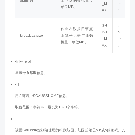
spillsize
上下盘的数据量，
_M
or
单位MB。
AX
t
0~U
a
作业在数据库节点
INT
b
broadcastsize
上算子大表广播数
_M
or
据量，单位MB。
AX
t
-h [--help]
显示命令帮助信息。
-H
用户环境中$GAUSSHOME信息。
取值范围：字符串，最长为1023个字符。
-f
设置Gaussdb控制组使用的核数范围，范围必须是a-b或a的形式。其