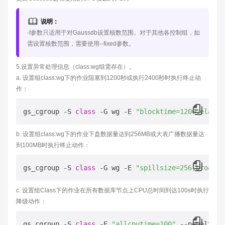
说明：
-f参数只适用于对Gaussdb设置核数范围。对于其他各控制组，如
需设置核数范围，需要使用--fixed参数。
5.设置异常处理信息（class:wg组需存在）。
a. 设置组class:wg下的作业阻塞到1200秒或执行2400秒时执行终止动
作：
gs_cgroup -S 
class
 -G wg -E 
"blocktime=1200,elapse
b. 设置组class:wg下的作业下盘数据量达到256MB或大表广播数据量达
到100MB时执行终止动作：
gs_cgroup -S 
class
 -G wg -E 
"spillsize=256,broadca
c. 设置组Class下的作业在所有数据库节点上CPU总时间到达100s时执行
降级动作：
gs_cgroup -S 
class
 -E 
"allcputime=100"