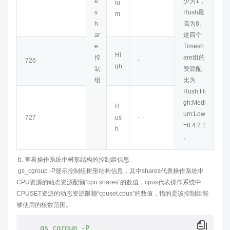
e
少为1，
iu
s
Rush最
m
h
高为8。
ar
这四个
e
Timesh
Hi
控
are组的
726
-
gh
制
资源配
组
比为
Rush:Hi
gh:Medi
R
um:Low
727
us
-
=8:4:2:1
h
。
​ b. 查看操作系统中树形结构的控制组信息
​ gs_cgroup -P显示控制组树形结构信息，其中shares代表操作系统中
CPU资源的动态资源配额“cpu.shares”的数值，cpus代表操作系统中
CPUSET资源的动态资源限额“cpuset.cpus”的数值，指的是该控制组能
够使用的核数范围。
gs_cgroup
-P