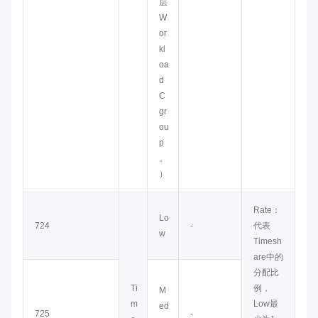
层
W
or
kl
oa
d
C
gr
ou
p
。
）
Rate：
Lo
724
-
代表
w
Timesh
are中的
分配比
Ti
例，
M
m
Low最
ed
725
-