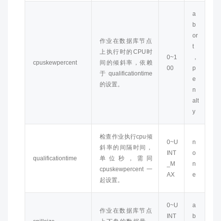
a
b
or
作业在数据库节点
t
上执行时的CPU时
0~1
，
cpuskewpercent
间的倾斜率，依赖
00
p
于qualificationtime
e
的设置。
n
alt
y
检查作业执行cpu倾
0~U
n
斜率的间隔时间，
INT
o
qualificationtime
单位秒，需同
_M
n
cpuskewpercent一
AX
e
起设置。
0~U
a
作业在数据库节点
INT
b