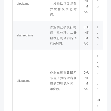
INT
b
blocktime
并发排队以及局部
_M
or
并发排队的总时
AX
t
间。
作业的已被执行时
0~U
a
间，单位秒。从开
INT
b
elapsedtime
始执行到当前所消
_M
or
耗的时间。
AX
t
a
b
or
作业在所有数据库
0~U
t
节点上执行时所耗
INT
，
allcputime
费的CPU总时间，
_M
p
单位秒。
AX
e
n
alt
y