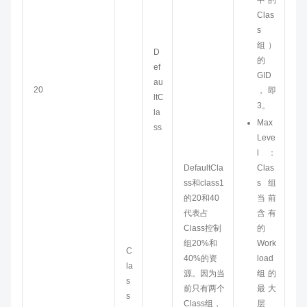
中的
Clas
s
组）
D
的
ef
GID
au
20
，即
ltC
3。
la
Max
ss
Leve
l：
DefaultCla
Clas
ss和class1
s组
的20和40
当前
代表占
含有
Class控制
的
组20%和
Work
C
40%的资
load
la
源。因为当
组的
s
前只有两个
最大
s
Class组，
层