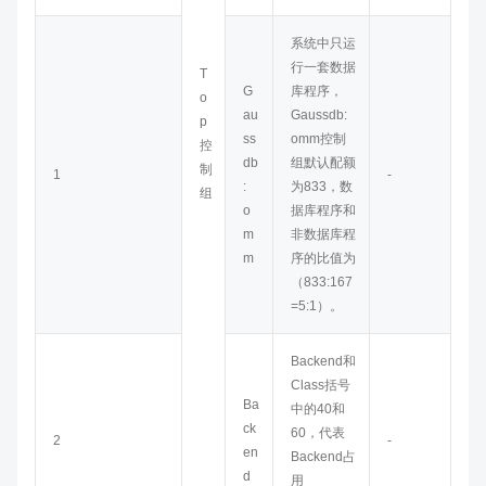
系统中只运
行一套数据
T
G
库程序，
o
au
Gaussdb:
p
ss
omm
控制
控
db
组默认配额
制
1
-
:
为833，数
组
o
据库程序和
m
非数据库程
m
序的比值为
（833:167
=5:1）。
Backend和
Class括号
Ba
中的40和
ck
60，代表
2
-
en
Backend占
d
用