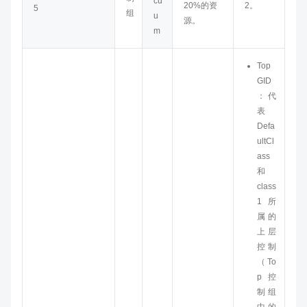
cu
20%的资
2。
5
组
u
源。
m
Top
GID
：代
表
Defa
ultCl
ass
和
class
1所
属的
上层
控制
（To
p控
制组