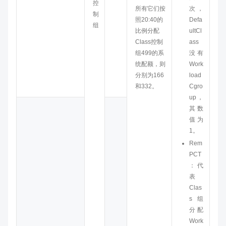
控
所有它们按
次，
制
照20:40的
Defa
组
比例分配
ultCl
Class控制
ass
组499的系
没有
统配额，则
Work
分别为166
load
和332。
Cgro
up，
其数
值为
1。
Rem
PCT
：代
表
Clas
s组
分配
Work