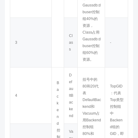
Gaussdb:d
buser控制
组40%的
资源，
Class占用
Cl
Gaussdb:d
3
as
-
buser控制
s
组60%的
资源。
D
括号中的
ef
B
80和20代
TopGID
au
a
表
：代表
4
ltB
c
DefaultBac
Top类型
ac
k
kend和
控制组
ke
e
Vacuum占
中
nd
n
用Backend
Backen
d
控制组
d组的
控
Va
80%和
GID，即
制