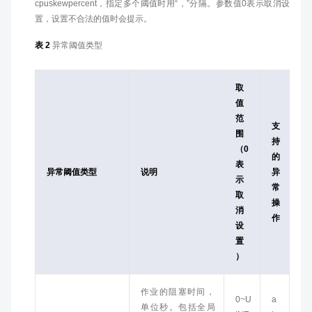
cpuskewpercent，指定多个阈值时用“，”分隔。参数值0表示取消设
置，设置不合法的值时会提示。
表 2
异常阈值类型
取
值
范
支
围
持
（0
的
表
异常阈值类型
说明
异
示
常
取
操
消
作
设
置
）
作业的阻塞时间，
0~U
a
单位秒。包括全局