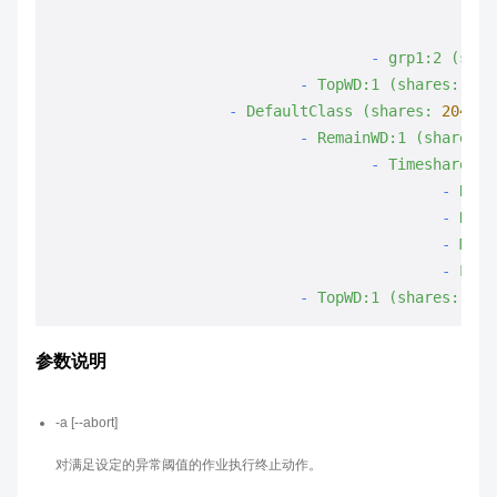
-
grp1:2
(shar
-
TopWD:1
(shares:
900
-
DefaultClass
(shares:
2048
,
-
RemainWD:1
(shares:
-
Timeshare
(s
-
Rush
-
High
-
Medi
-
Low
-
TopWD:1
(shares:
900
参数说明
-a [--abort]
对满足设定的异常阈值的作业执行终止动作。