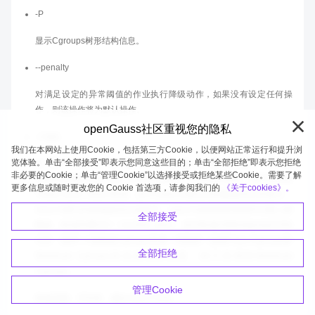
-P
显示Cgroups树形结构信息。
--penalty
对满足设定的异常阈值的作业执行降级动作，如果没有设定任何操
作，则该操作将为默认操作。
openGauss社区重视您的隐私
-r data
我们在本网站上使用Cookie，包括第三方Cookie，以便网站正常运行和提升浏
览体验。单击“全部接受”即表示您同意这些目的；单击“全部拒绝”即表示您拒绝
仅用于更新I/O资源读数据上限，用于设置
非必要的Cookie；单击“管理Cookie”以选择接受或拒绝某些Cookie。需要了解
“blkio.throttle.read_bps_device”的数值；为字符串类型，该字符串由
更多信息或随时更改您的 Cookie 首选项，请参阅我们的
《关于cookies》。
“major:minor value”构成，其中major为要访问的磁盘的主设备号，
minor为要访问的磁盘的次设备号，value为设备每秒读操作次数上限
全部接受
数值，取值范围为0 ~ ULONG_MAX，其中取值0用来初始化此字段
为空；需和“-u”参数及Cgroups名称一同使用；如果Class Cgroups和
全部拒绝
Workload Cgroups的名称同时指定，则只应用到Workload
Cgroups。
管理Cookie
取值范围：字符串，最长为32个字符。