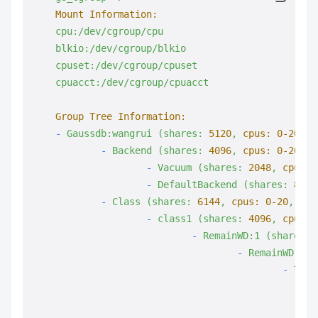
Mount Information:
cpu:/dev/cgroup/cpu
blkio:/dev/cgroup/blkio
cpuset:/dev/cgroup/cpuset
cpuacct:/dev/cgroup/cpuacct
Group Tree Information:
-
Gaussdb:wangrui
(shares:
5120
,
cpus:
0
-20
,
w
-
Backend
(shares:
4096
,
cpus:
0
-20
,
w
-
Vacuum
(shares:
2048
,
cpus:
-
DefaultBackend
(shares:
8192
-
Class
(shares:
6144
,
cpus:
0
-20
,
wei
-
class1
(shares:
4096
,
cpus:
-
RemainWD:1
(shares:
-
RemainWD:2
(
-
Time