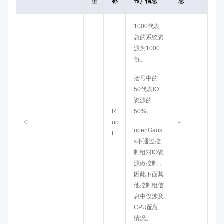
型
称
%）信息
息
1000代表
总的系统资
源为1000
份。
括号中的
50代表IO
资源的
R
50%。
0
oo
-
openGaus
t
s
不通过控
制组对IO资
源做控制，
因此下面其
他控制组信
息中仅涉及
CPU配额
情况。