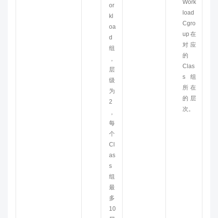
Work
or
load
kl
Cgro
oa
up在
d
对应
组
的
，
Clas
层
s组
级
所在
为
的层
2
次。
，
每
个
Cl
as
s
组
最
多
10