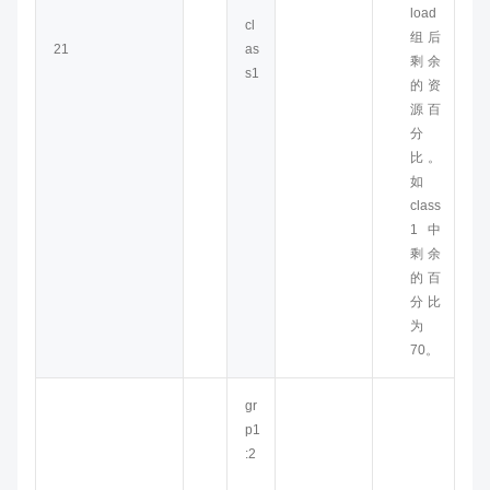
load
cl
组后
21
as
剩余
s1
的资
源百
分
比。
如
class
1中
剩余
的百
分比
为
70。
gr
p1
:2