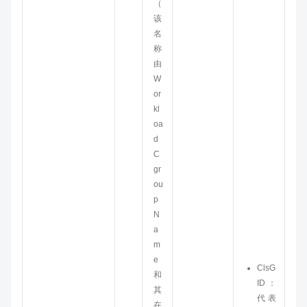
（
该
名
称
由
W
or
kl
oa
d
C
gr
ou
p
N
a
m
e
ClsG
和
ID：
其
代表
在