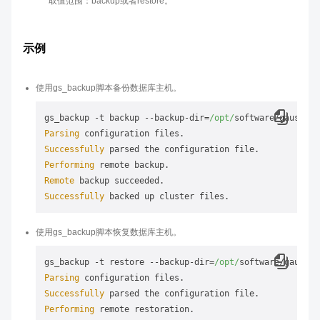
取值范围：backup或者restore。
示例
使用gs_backup脚本备份数据库主机。
gs_backup -t backup --backup-dir=
/opt/
Parsing
Successfully
Performing
Remote
Successfully
使用gs_backup脚本恢复数据库主机。
gs_backup -t restore --backup-dir=
/opt/
Parsing
Successfully
Performing