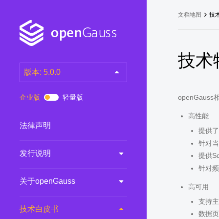
文档地图
技
技术
版本: 5.0.0
latest
(DEV)
企业版
轻量版
openGa
7.0.0-RC3
(RC)
高性能
7.0.0-RC2
(RC)
法律声明
提供了
7.0.0-RC1
(RC)
针对当
发行说明
6.0.0
(LTS)
提供S
针对频
6.0.0-RC1
(RC)
关于openGauss
5.1.0
(Preview)
高可用
5.0.0
(LTS)
支持主
技术白皮书
数据页
3.0.0
(LTS)