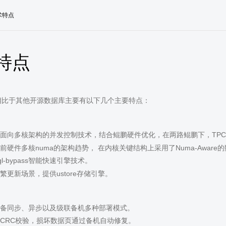
术特点
特点
uss相比于其他开源数据库主要有以下几个主要特点：
面向多核架构的并发控制技术，结合鲲鹏硬件优化，在两路鲲鹏下，TPCC Be
前硬件多核numa的架构趋势， 在内核关键结构上采用了Numa-Aware
ql-bypass智能快速引擎技术。
繁更新场景，提供ustore存储引擎。
备同步、异步以及级联备机多种部署模式。
CRC校验，损坏数据页通过备机自动修复。