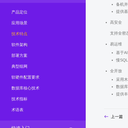
备机并
2.0.0
(LTS)
提供基
产品定位
3.1.1
(EOM)
高安全
应用场景
3.1.0
(EOM)
支持全密
技术特点
2.1.0
(EOM)
易运维
2.0.1
(EOM)
软件架构
基于A
1.1.0
(EOM)
部署方案
慢SQ
1.0.1
(EOM)
典型组网
全开放
1.0.0
(EOM)
软硬件配置要求
采用木
数据库
数据库核心技术
提供丰
技术指标
术语表
上一篇