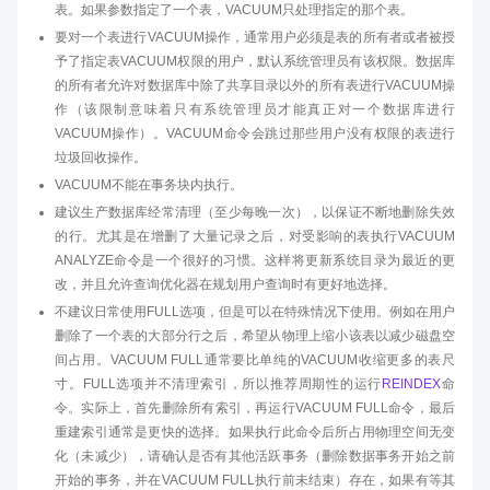
表。如果参数指定了一个表，VACUUM只处理指定的那个表。
要对一个表进行VACUUM操作，通常用户必须是表的所有者或者被授
予了指定表VACUUM权限的用户，默认系统管理员有该权限。数据库
的所有者允许对数据库中除了共享目录以外的所有表进行VACUUM操
作（该限制意味着只有系统管理员才能真正对一个数据库进行
VACUUM操作）。VACUUM命令会跳过那些用户没有权限的表进行
垃圾回收操作。
VACUUM不能在事务块内执行。
建议生产数据库经常清理（至少每晚一次），以保证不断地删除失效
的行。尤其是在增删了大量记录之后，对受影响的表执行VACUUM
ANALYZE命令是一个很好的习惯。这样将更新系统目录为最近的更
改，并且允许查询优化器在规划用户查询时有更好地选择。
不建议日常使用FULL选项，但是可以在特殊情况下使用。例如在用户
删除了一个表的大部分行之后，希望从物理上缩小该表以减少磁盘空
间占用。VACUUM FULL通常要比单纯的VACUUM收缩更多的表尺
寸。FULL选项并不清理索引，所以推荐周期性的运行
REINDEX
命
令。实际上，首先删除所有索引，再运行VACUUM FULL命令，最后
重建索引通常是更快的选择。如果执行此命令后所占用物理空间无变
化（未减少），请确认是否有其他活跃事务（删除数据事务开始之前
开始的事务，并在VACUUM FULL执行前未结束）存在，如果有等其