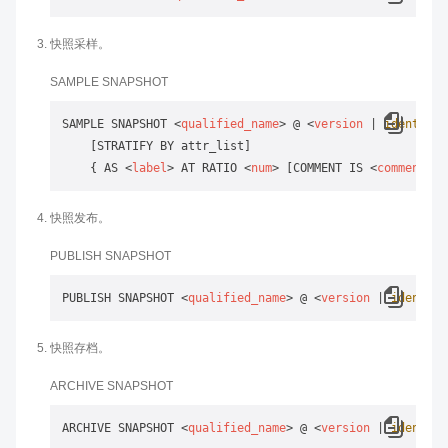
快照采样。
SAMPLE SNAPSHOT
SAMPLE SNAPSHOT 
<
qualified_name
>
 @ 
<
version
 | 
ident
 | 
s
    [STRATIFY BY attr_list]

    { AS 
<
label
>
 AT RATIO 
<
num
>
 [COMMENT IS 
<
comment
>
快照发布。
PUBLISH SNAPSHOT
PUBLISH SNAPSHOT 
<
qualified_name
>
 @ 
<
version
 | 
ident
 | 
快照存档。
ARCHIVE SNAPSHOT
ARCHIVE SNAPSHOT 
<
qualified_name
>
 @ 
<
version
 | 
ident
 | 