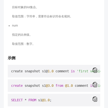
目标对象的list集合。
取值范围：字符串，需要符合标识符命名规则。
num
指定的比例值。
取值范围：数字。
示例
create snapshot s1@
1.0
 comment 
is
'first version'
create
 snapshot s1
@3
.0
from
@1
.0
 comment 
is
'inher
SELECT
*
FROM
 s1
@1
.0