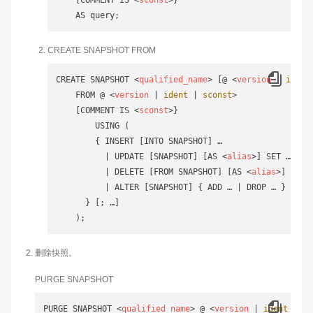
    [COMMENT IS 
<
sconst
>
}

CREATE SNAPSHOT FROM
CREATE SNAPSHOT 
<
qualified_name
>
 [@ 
<
version
 | 
ident
    FROM @ 
<
version
 | 
ident
 | 
sconst
>
    [COMMENT IS 
<
sconst
>
}

        USING (

        { INSERT [INTO SNAPSHOT] …

          | UPDATE [SNAPSHOT] [AS 
<
alias
>
] SET … [FRO
          | DELETE [FROM SNAPSHOT] [AS 
<
alias
>
] [USI
          | ALTER [SNAPSHOT] { ADD … | DROP … } [, …]
      } [; …]

删除快照。
PURGE SNAPSHOT
PURGE SNAPSHOT 
<
qualified_name
>
 @ 
<
version
 | 
ident
 | 
sc