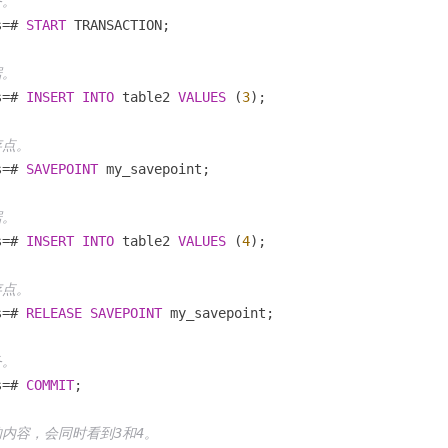
务。
s
=
# 
START
 TRANSACTION;

据。
s
=
# 
INSERT
INTO
 table2 
VALUES
 (
3
);

存点。
s
=
# 
SAVEPOINT
 my_savepoint;

据。
s
=
# 
INSERT
INTO
 table2 
VALUES
 (
4
);

存点。
s
=
# 
RELEASE
SAVEPOINT
 my_savepoint;

务。
s
=
# 
COMMIT
;

的内容，会同时看到3和4。