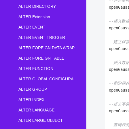
--开启事
ALTER DIRECTORY
openGaus
ALTER Extension
--插入数
ALTER EVENT
openGaus
ALTER EVENT TRIGGER
--建立保
ALTER FOREIGN DATA WRAPPER
openGaus
ALTER FOREIGN TABLE
--插入数
ALTER FUNCTION
openGaus
ALTER GLOBAL CONFIGURATION
--删除保
ALTER GROUP
openGaus
ALTER INDEX
--提交事
ALTER LANGUAGE
openGaus
ALTER LARGE OBJECT
--查询表