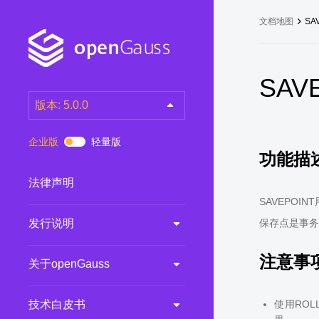
文档地图
SA
SAV
版本: 5.0.0
latest
(DEV)
企业版
轻量版
功能描
7.0.0-RC3
(RC)
7.0.0-RC2
(RC)
法律声明
7.0.0-RC1
(RC)
SAVEPO
发行说明
保存点是事务
6.0.0
(LTS)
6.0.0-RC1
(RC)
注意事
关于openGauss
5.1.0
(Preview)
5.0.0
(LTS)
技术白皮书
使用ROL
3.0.0
(LTS)