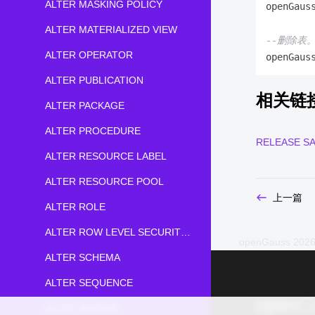
ALTER MASKING POLICY
openGaus
ALTER MATERIALIZED VIEW
--删除表
ALTER OPERATOR
openGaus
ALTER PUBLICATION
相关链
ALTER PACKAGE
ALTER PROCEDURE
RELEASE S
ALTER RESOURCE LABEL
ALTER RESOURCE POOL
上一篇
ALTER ROLE
ALTER ROW LEVEL SECURITY POLICY
openGauss 2026
ALTER SCHEMA
ALTER SEQUENCE
ALTER SERVER