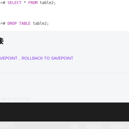
s
=
# 
SELECT
*
FROM
 table2;

。
s
=
# 
DROP
TABLE
接
AVEPOINT
，
ROLLBACK TO SAVEPOINT
-08-05 20:27:52
品牌
隐私政策
法律声明