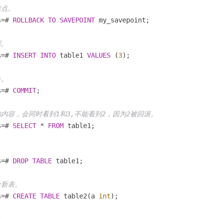
存点。
s
=
# 
ROLLBACK
TO
SAVEPOINT
 my_savepoint;

据。
s
=
# 
INSERT
INTO
 table1 
VALUES
 (
3
);

务。
s
=
# 
COMMIT
;

的内容，会同时看到1和3,不能看到2，因为2被回滚。
s
=
# 
SELECT
*
FROM
 table1;

。
s
=
# 
DROP
TABLE
 table1;

个新表。
s
=
# 
CREATE
TABLE
 table2(a 
int
);
