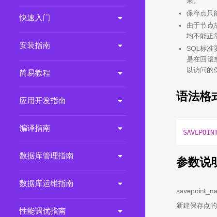
果。
保存点只
2.0.0
(LTS)
快速入门
由于节点
3.1.1
(EOM)
均不能正
3.1.0
(EOM)
安装指南
SQL标准
是在回滚或
2.1.0
(EOM)
以访问的保
简易教程
2.0.1
(EOM)
1.1.0
(EOM)
语法格
应用开发指南
1.0.1
(EOM)
1.0.0
(EOM)
编译指南
SAVEPOIN
数据库管理指南
参数说
数据库运维指南
savepoint_n
新建保存点的
性能调优指南