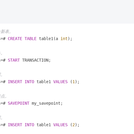
个新表。
s
=
# 
CREATE
TABLE
 table1(a 
int
);

务。
s
=
# 
START
 TRANSACTION;

据。
s
=
# 
INSERT
INTO
 table1 
VALUES
 (
1
);

存点。
s
=
# 
SAVEPOINT
 my_savepoint;

据。
s
=
# 
INSERT
INTO
 table1 
VALUES
 (
2
);
