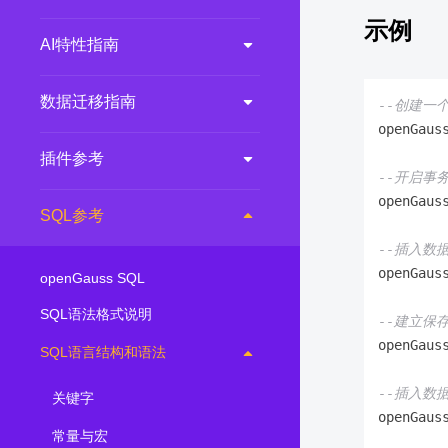
示例
AI特性指南
数据迁移指南
--创建一
openGaus
插件参考
--开启事
openGaus
SQL参考
--插入数
openGaus
openGauss SQL
SQL语法格式说明
--建立保
openGaus
SQL语言结构和语法
--插入数
关键字
openGaus
常量与宏