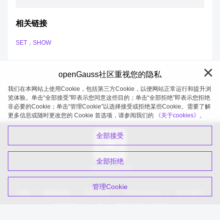
相关链接
SET
，
SHOW
openGauss社区重视您的隐私
我们在本网站上使用Cookie，包括第三方Cookie，以便网站正常运行和提升浏
览体验。单击“全部接受”即表示您同意这些目的；单击“全部拒绝”即表示您拒绝
非必要的Cookie；单击“管理Cookie”以选择接受或拒绝某些Cookie。需要了解
openGauss 2026-08-05 20:27:52
更多信息或随时更改您的 Cookie 首选项，请参阅我们的
《关于cookies》。
全部接受
全部拒绝
扫码关注公众号
管理Cookie
品牌
隐私政策
法律声明
关于cookies
关于我们
版权所有 © openGauss 2025 保留一切权利
common@public.opengauss.org