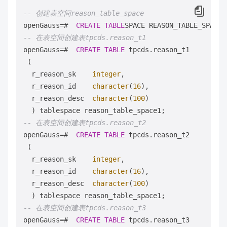
-- 创建表空间reason_table_space
openGauss
=
#  
CREATE
TABLE
SPACE REASON_TABLE_SPACE1
-- 在表空间创建表tpcds.reason_t1
openGauss
=
#  
CREATE
TABLE
 tpcds.reason_t1

 (

  r_reason_sk    
integer
,

  r_reason_id    
character
(
16
),

  r_reason_desc  
character
(
100
)

-- 在表空间创建表tpcds.reason_t2
openGauss
=
#  
CREATE
TABLE
 tpcds.reason_t2

 (

  r_reason_sk    
integer
,

  r_reason_id    
character
(
16
),

  r_reason_desc  
character
(
100
)

-- 在表空间创建表tpcds.reason_t3
openGauss
=
#  
CREATE
TABLE
 tpcds.reason_t3
