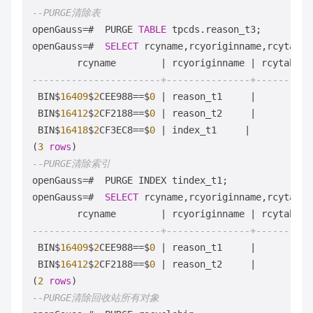
--PURGE清除表
openGauss
=
#  PURGE 
TABLE
 tpcds.reason_t3;

openGauss
=
#  
SELECT
 rcyname,rcyoriginname,rcytable
        rcyname        
|
 rcyoriginname 
|
-----------------------+---------------+----------
 BIN$
16409
$
2
CEE988
=
=
$
0
|
 reason_t1     
|
1
 BIN$
16412
$
2
CF2188
=
=
$
0
|
 reason_t2     
|
1
 BIN$
16418
$
2
CF3EC8
=
=
$
0
|
 index_t1     
|
(
3
rows
--PURGE清除索引
openGauss
=
#  PURGE INDEX tindex_t1;

openGauss
=
#  
SELECT
 rcyname,rcyoriginname,rcytable
        rcyname        
|
 rcyoriginname 
|
-----------------------+---------------+----------
 BIN$
16409
$
2
CEE988
=
=
$
0
|
 reason_t1     
|
1
 BIN$
16412
$
2
CF2188
=
=
$
0
|
 reason_t2     
|
1
(
2
rows
--PURGE清除回收站所有对象