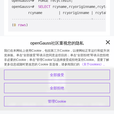
openGauss
=
#  PURGE recyclebin;

openGauss
=
#  
SELECT
 rcyname,rcyoriginname,rcytable
        rcyname        
|
 rcyoriginname 
|
-----------------------+---------------+----------
(
0
rows
openGauss社区重视您的隐私
我们在本网站上使用Cookie，包括第三方Cookie，以便网站正常运行和提升浏
览体验。单击“全部接受”即表示您同意这些目的；单击“全部拒绝”即表示您拒绝
非必要的Cookie；单击“管理Cookie”以选择接受或拒绝某些Cookie。需要了解
openGauss 2026-08-06 20:27:41
更多信息或随时更改您的 Cookie 首选项，请参阅我们的
《关于cookies》。
全部接受
全部拒绝
扫码关注公众号
管理Cookie
品牌
隐私政策
法律声明
关于cookies
关于我们
版权所有 © openGauss 2025 保留一切权利