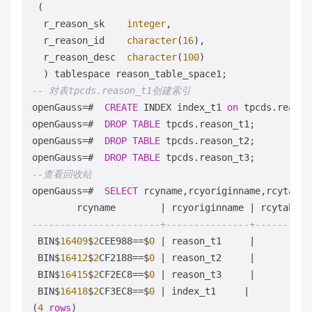
 (

  r_reason_sk    
integer
,

  r_reason_id    
character
(
16
),

  r_reason_desc  
character
(
100
)

-- 对表tpcds.reason_t1创建索引
openGauss
=
#  
CREATE
 INDEX index_t1 
on
 tpcds.reason
openGauss
=
#  
DROP
TABLE
 tpcds.reason_t1;

openGauss
=
#  
DROP
TABLE
 tpcds.reason_t2;

openGauss
=
#  
DROP
TABLE
--查看回收站
openGauss
=
#  
SELECT
 rcyname,rcyoriginname,rcytable
        rcyname        
|
 rcyoriginname 
|
-----------------------+---------------+----------
 BIN$
16409
$
2
CEE988
=
=
$
0
|
 reason_t1     
|
1
 BIN$
16412
$
2
CF2188
=
=
$
0
|
 reason_t2     
|
1
 BIN$
16415
$
2
CF2EC8
=
=
$
0
|
 reason_t3     
|
1
 BIN$
16418
$
2
CF3EC8
=
=
$
0
|
 index_t1     
|
(
4
rows