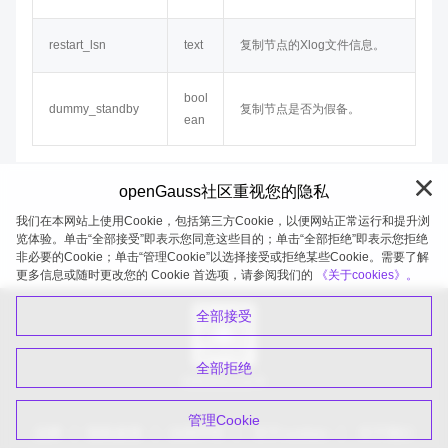
restart_lsn
text
复制节点的Xlog文件信息。
bool
dummy_standby
复制节点是否为假备。
ean
openGauss社区重视您的隐私
我们在本网站上使用Cookie，包括第三方Cookie，以便网站正常运行和提升浏
览体验。单击“全部接受”即表示您同意这些目的；单击“全部拒绝”即表示您拒绝
非必要的Cookie；单击“管理Cookie”以选择接受或拒绝某些Cookie。需要了解
openGauss 2026-08-05 20:27:52
更多信息或随时更改您的 Cookie 首选项，请参阅我们的
《关于cookies》。
全部接受
全部拒绝
扫码关注公众号
管理Cookie
品牌
隐私政策
法律声明
关于cookies
关于我们