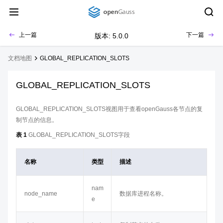
上一篇
下一篇
版本: 5.0.0
文档地图
GLOBAL_REPLICATION_SLOTS
GLOBAL_REPLICATION_SLOTS
GLOBAL_REPLICATION_SLOTS视图用于查看openGauss各节点的复
制节点的信息。
表 1
GLOBAL_REPLICATION_SLOTS字段
名称
类型
描述
nam
node_name
数据库进程名称。
e