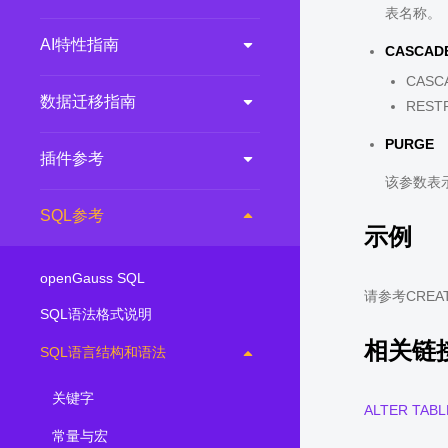
表名称。
AI特性指南
CASCADE
CAS
数据迁移指南
RES
PURGE
插件参考
该参数表
SQL参考
示例
openGauss SQL
请参考CREAT
SQL语法格式说明
相关链
SQL语言结构和语法
关键字
ALTER TABL
常量与宏