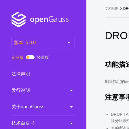
文档地图
DR
DRO
版本: 5.0.0
latest
(DEV)
企业版
轻量版
功能描
7.0.0-RC3
(RC)
7.0.0-RC2
(RC)
法律声明
7.0.0-RC1
(RC)
删除指定的表
发行说明
6.0.0
(LTS)
注意事
6.0.0-RC1
(RC)
关于openGauss
5.1.0
(Preview)
DROP
5.0.0
(LTS)
除分区表
技术白皮书
3.0.0
(LTS)
表的所有者