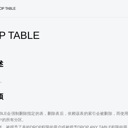
OP TABLE
P TABLE
述
。
项
 TABLE会强制删除指定的表，删除表后，依赖该表的索引会被删除，而
中的所有分区。
、被授予了表的DROP权限的用户或被授予DROP ANY TABLE权限