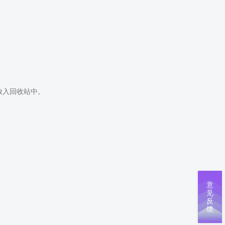
放入回收站中。
意
见
反
馈