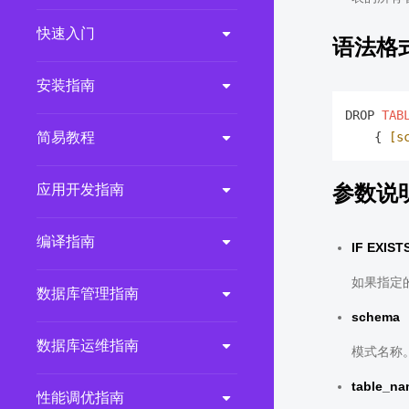
2.0.0
(LTS)
快速入门
语法格
3.1.1
(EOM)
3.1.0
(EOM)
安装指南
2.1.0
(EOM)
DROP 
TAB
    { 
[s
简易教程
2.0.1
(EOM)
1.1.0
(EOM)
参数说
应用开发指南
1.0.1
(EOM)
1.0.0
(EOM)
编译指南
IF EXIST
如果指定的
数据库管理指南
schema
数据库运维指南
模式名称
table_n
性能调优指南