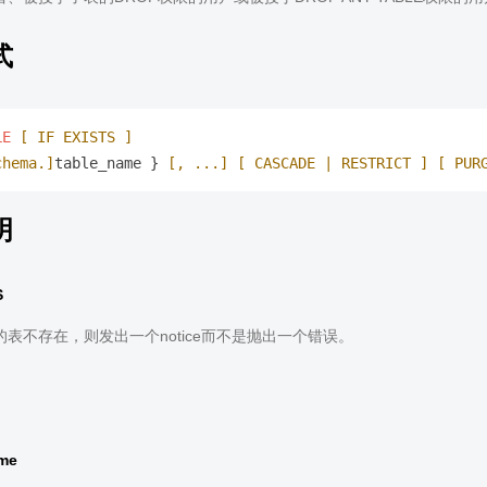
式
LE
[ IF EXISTS ]
chema.]
table_name } 
[, ...]
[ CASCADE | RESTRICT ]
[ PUR
明
S
表不存在，则发出一个notice而不是抛出一个错误。
。
ame