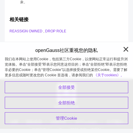
象。
相关链接
REASSIGN OWNED
,
DROP ROLE
openGauss社区重视您的隐私
我们在本网站上使用Cookie，包括第三方Cookie，以便网站正常运行和提升浏
览体验。单击“全部接受”即表示您同意这些目的；单击“全部拒绝”即表示您拒绝
非必要的Cookie；单击“管理Cookie”以选择接受或拒绝某些Cookie。需要了解
openGauss 2026-08-06 20:27:41
更多信息或随时更改您的 Cookie 首选项，请参阅我们的
《关于cookies》。
全部接受
全部拒绝
扫码关注公众号
管理Cookie
品牌
隐私政策
法律声明
关于cookies
关于我们
版权所有 © openGauss 2025 保留一切权利