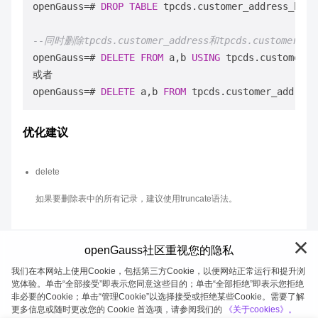
openGauss
=
# 
DROP
TABLE
 tpcds.customer_address_bak;

--同时删除tpcds.customer_address和tpcds.customer_
openGauss
=
# 
DELETE
FROM
 a,b 
USING
 tpcds.customer_a
或者

openGauss
=
# 
DELETE
 a,b 
FROM
 tpcds.customer_address
优化建议
delete
如果要删除表中的所有记录，建议使用truncate语法。
openGauss社区重视您的隐私
我们在本网站上使用Cookie，包括第三方Cookie，以便网站正常运行和提升浏
览体验。单击“全部接受”即表示您同意这些目的；单击“全部拒绝”即表示您拒绝
非必要的Cookie；单击“管理Cookie”以选择接受或拒绝某些Cookie。需要了解
openGauss 2026-08-07 20:27:02
更多信息或随时更改您的 Cookie 首选项，请参阅我们的
《关于cookies》。