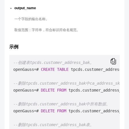
output_name
一个字段的输出名称。
取值范围：字符串，符合标识符命名规范。
示例
--创建表tpcds.customer_address_bak。
openGauss
=
# 
CREATE
TABLE
 tpcds.customer_address_ba
--删除tpcds.customer_address_bak中ca_address_sk
openGauss
=
# 
DELETE
FROM
 tpcds.customer_address_bak
--删除tpcds.customer_address_bak中所有数据。
openGauss
=
# 
DELETE
FROM
 tpcds.customer_address_bak;
--删除tpcds.customer_address_bak表。