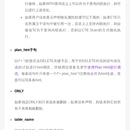
行修饰，如果WITH查询语义上可以作为子查询内联执行，则可
以进行上述优化。
如果用户没有显示声明物化属性则遵守以下规则：如果CTE只
在所属主干语句中被引用一次，且语义上支持内联执行，则会
被改写为子查询内联执行，否则以CTE Scan的方式物化执
行。
plan_hint子句
以/*+ */的形式在DELETE关键字后，用于对DELETE对应的语句块生
成的计划进行hint调优，详细用法请参见章节
使用Plan Hint进行调
优
。每条语句中只有第一个/*+ plan_hint */注释块会作为hint生效，里
面可以写多条hint。
ONLY
如果指定ONLY则只有该表被删除；如果没有声明，则该表和它的所
有子表将都被删除。
table_name