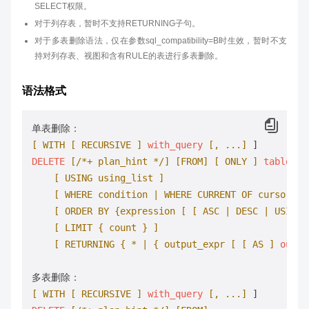
SELECT权限。
对于列存表，暂时不支持RETURNING子句。
对于多表删除语法，仅在参数sql_compatibility=B时生效，暂时不支
持对列存表、视图和含有RULE的表进行多表删除。
语法格式
[ WITH [ RECURSIVE ]
with_query
[, ...]
DELETE
[/*+ plan_hint */]
[FROM]
[ ONLY ]
table_na
[ USING using_list ]
[ WHERE condition | WHERE CURRENT OF cursor_na
[ ORDER BY {expression [ [ ASC | DESC | USING 
[ LIMIT { count } ]
[ RETURNING { * | { output_expr [ [ AS ]
outpu
[ WITH [ RECURSIVE ]
with_query
[, ...]