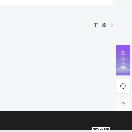
下一篇
意
见
反
馈