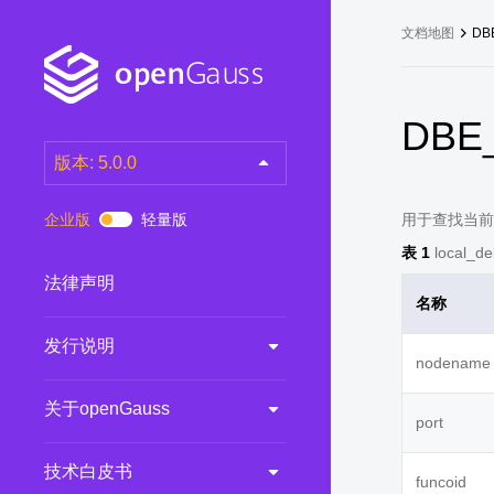
文档地图
DB
DBE_
版本: 5.0.0
latest
(DEV)
企业版
轻量版
用于查找当前连
7.0.0-RC3
(RC)
表 1
local_d
7.0.0-RC2
(RC)
法律声明
名称
7.0.0-RC1
(RC)
发行说明
6.0.0
(LTS)
nodename
6.0.0-RC1
(RC)
关于openGauss
5.1.0
(Preview)
port
5.0.0
(LTS)
技术白皮书
funcoid
3.0.0
(LTS)