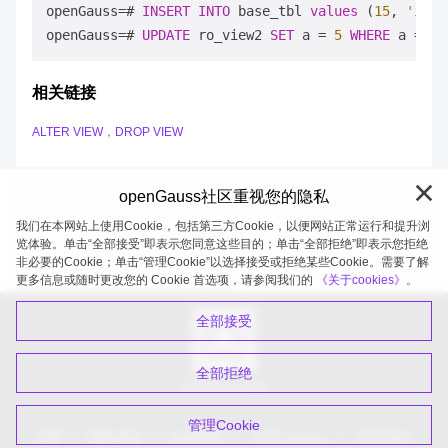
openGauss
=
# 
INSERT
INTO
 base_tbl 
values
 (
15
, 
'inse
openGauss
=
# 
UPDATE
 ro_view2 
SET
 a 
=
5
WHERE
 a 
=
15
相关链接
ALTER VIEW
，
DROP VIEW
openGauss社区重视您的隐私
我们在本网站上使用Cookie，包括第三方Cookie，以便网站正常运行和提升浏
览体验。单击“全部接受”即表示您同意这些目的；单击“全部拒绝”即表示您拒绝
非必要的Cookie；单击“管理Cookie”以选择接受或拒绝某些Cookie。需要了解
openGauss 2026-08-05 20:27:52
更多信息或随时更改您的 Cookie 首选项，请参阅我们的
《关于cookies》。
全部接受
全部拒绝
扫码关注公众号
管理Cookie
品牌
隐私政策
法律声明
关于cookies
关于我们