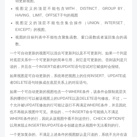
动更新视图。
视图定义的顶层不能包含WITH、DISTINCT、GROUP BY、
HAVING、LIMIT、OFFSET子句的视图
视图定义的顶层不能包含集合操作（UNION、INTERSET、
EXCEPT）的视图。
视图的目标列表中不能包含聚集函数、窗口函数或者返回集合的函
数。
一个可自动更新的视图可以混合可更新列以及不可更新列。如果一个列是
对底层关系中一个可更新列的简单引用，则它是可更新的。否则该列是只
读的，并且在一个INSERT或者UPDATE语句尝试对它赋值时会报错。
如果视图是可自动更新的，系统将把视图上的任何INSERT、UPDATE或
者DELETE语句转换成在底层关系上的对应语句。
如果一个可自动更新的视图包含一个WHERE条件，该条件会限制底层关
系的哪些行可以被该视图上的UPDATE以及DELETE语句修改。不过，一
个允许被UPDATE修改的行可能让该行不再满足WHERE条件，并且因此
也不再能从视图中可见。类似的，一个INSERT命令可能插入不满足
WHERE条件的行，因此从该视图中看不到这些行。CHECK OPTION可
以用来阻止INSERT和UPDATE命令创建这类从视图中无法看到的行。
一个更加复杂的、不满足上述条件的视图默认是只读的，系统不允许在该