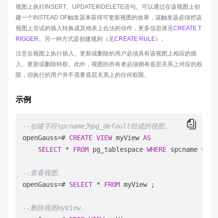
视图上执行INSERT、UPDATE和DELETE语句。可以通过在该视图上创
建一个INSTEAD OF触发器来获得可更新视图的效果，该触发器必须把该
视图上尝试的插入转换成其他表上合法的动作，更多信息请见
CREATE T
RIGGER
。另一种方式是创建规则（见
CREATE RULE
）。
注意在视图上执行插入、更新或删除的用户必须具有该视图上相应的插
入、更新或删除特权。此外，视图的所有者必须拥有底层关系上对应的权
限，但执行的用户并不需要底层关系上的任何权限。
示例
--创建字段spcname为pg_default组成的视图。
openGauss
=
# 
CREATE
VIEW
 myView 
AS
SELECT
*
FROM
 pg_tablespace 
WHERE
 spcname 
=
'p
--查看视图。
openGauss
=
# 
SELECT
*
FROM
 myView ;

--删除视图myView。