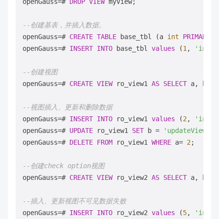
openGauss
=
# 
DROP
VIEW
 myView;

--创建基表，并插入数据。
openGauss
=
# 
CREATE
TABLE
 base_tbl (a 
int
PRIMARY
 K
openGauss
=
# 
INSERT
INTO
 base_tbl 
values
 (
1
, 
'inser
--创建视图
openGauss
=
# 
CREATE
VIEW
 ro_view1 
AS
SELECT
 a, b 
FR
--视图插入、更新和删除数据
openGauss
=
# 
INSERT
INTO
 ro_view1 
values
 (
2
, 
'inser
openGauss
=
# 
UPDATE
 ro_view1 
SET
 b 
=
'updateView'
W
openGauss
=
# 
DELETE
FROM
 ro_view1 
WHERE
 a
=
2
;

--创建check option视图
openGauss
=
# 
CREATE
VIEW
 ro_view2 
AS
SELECT
 a, b 
FR
--插入、更新视图不可见数据失败
openGauss
=
# 
INSERT
INTO
 ro_view2 
values
 (
5
, 
'inser