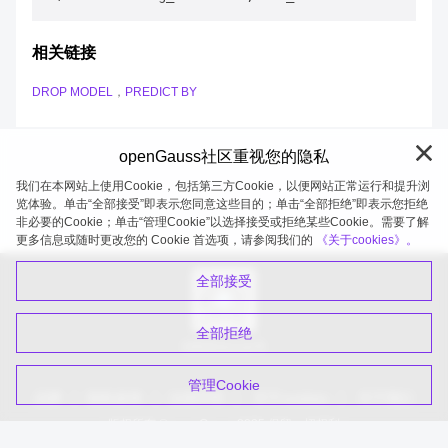
相关链接
DROP MODEL
，
PREDICT BY
openGauss社区重视您的隐私
我们在本网站上使用Cookie，包括第三方Cookie，以便网站正常运行和提升浏
览体验。单击“全部接受”即表示您同意这些目的；单击“全部拒绝”即表示您拒绝
非必要的Cookie；单击“管理Cookie”以选择接受或拒绝某些Cookie。需要了解
openGauss 2026-08-05 20:27:52
更多信息或随时更改您的 Cookie 首选项，请参阅我们的
《关于cookies》。
全部接受
全部拒绝
扫码关注公众号
管理Cookie
品牌
隐私政策
法律声明
关于cookies
关于我们
版权所有 © openGauss 2025 保留一切权利
common@public.opengauss.org