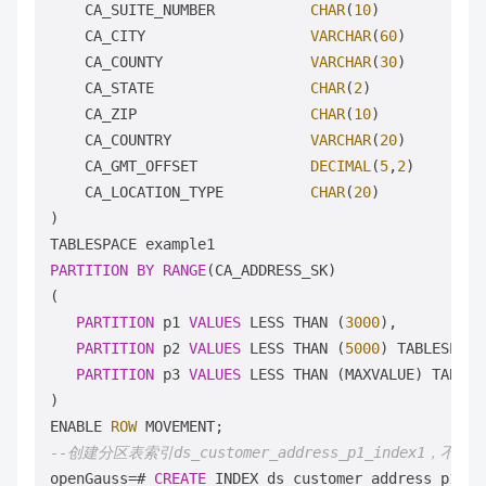
    CA_SUITE_NUMBER           
CHAR
(
10
)            
    CA_CITY                   
VARCHAR
(
60
)         
    CA_COUNTY                 
VARCHAR
(
30
)         
    CA_STATE                  
CHAR
(
2
)             
    CA_ZIP                    
CHAR
(
10
)            
    CA_COUNTRY                
VARCHAR
(
20
)         
    CA_GMT_OFFSET             
DECIMAL
(
5
,
2
)        
    CA_LOCATION_TYPE          
CHAR
(
20
)

)

PARTITION
BY
RANGE
(CA_ADDRESS_SK)

( 

PARTITION
 p1 
VALUES
 LESS THAN (
3000
),

PARTITION
 p2 
VALUES
 LESS THAN (
5000
) TABLESPACE
PARTITION
 p3 
VALUES
 LESS THAN (MAXVALUE) TABLES
)

ENABLE 
ROW
--创建分区表索引ds_customer_address_p1_index1，
openGauss
=
# 
CREATE
 INDEX ds_customer_address_p1_in