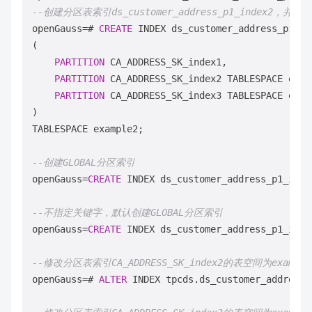
--创建分区表索引ds_customer_address_p1_index2，
openGauss
=
# 
CREATE
 INDEX ds_customer_address_p1_in
(

PARTITION
 CA_ADDRESS_SK_index1,

PARTITION
 CA_ADDRESS_SK_index2 TABLESPACE examp
PARTITION
 CA_ADDRESS_SK_index3 TABLESPACE examp
) 

TABLESPACE example2;

--创建GLOBAL分区索引
openGauss
=
CREATE
 INDEX ds_customer_address_p1_inde
--不指定关键字，默认创建GLOBAL分区索引
openGauss
=
CREATE
 INDEX ds_customer_address_p1_inde
--修改分区表索引CA_ADDRESS_SK_index2的表空间为exampl
openGauss
=
# 
ALTER
 INDEX tpcds.ds_customer_address_