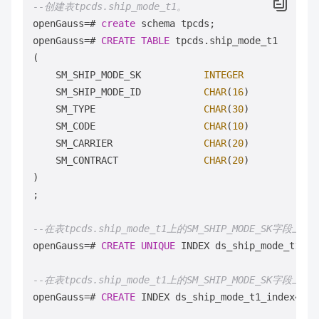
--创建表tpcds.ship_mode_t1。
openGauss
=
# 
create
 schema tpcds;

openGauss
=
# 
CREATE
TABLE
 tpcds.ship_mode_t1

(

    SM_SHIP_MODE_SK           
INTEGER
    SM_SHIP_MODE_ID           
CHAR
(
16
)            
    SM_TYPE                   
CHAR
(
30
)            
    SM_CODE                   
CHAR
(
10
)            
    SM_CARRIER                
CHAR
(
20
)            
    SM_CONTRACT               
CHAR
(
20
)

) 

;

--在表tpcds.ship_mode_t1上的SM_SHIP_MODE_SK字
openGauss
=
# 
CREATE
UNIQUE
 INDEX ds_ship_mode_t1_in
--在表tpcds.ship_mode_t1上的SM_SHIP_MODE_SK字段上
openGauss
=
# 
CREATE
 INDEX ds_ship_mode_t1_index4 
ON