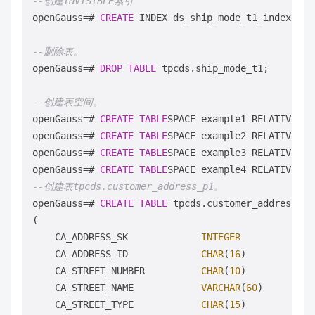
--创建INVISIBLE索引
openGauss
=
# 
CREATE
 INDEX ds_ship_mode_t1_index2 
ON
--删除表。
openGauss
=
# 
DROP
TABLE
 tpcds.ship_mode_t1;

--创建表空间。
openGauss
=
# 
CREATE
TABLE
SPACE example1 RELATIVE LO
openGauss
=
# 
CREATE
TABLE
SPACE example2 RELATIVE LO
openGauss
=
# 
CREATE
TABLE
SPACE example3 RELATIVE LO
openGauss
=
# 
CREATE
TABLE
SPACE example4 RELATIVE LO
--创建表tpcds.customer_address_p1。
openGauss
=
# 
CREATE
TABLE
 tpcds.customer_address_p1

(

    CA_ADDRESS_SK             
INTEGER
    CA_ADDRESS_ID             
CHAR
(
16
)            
    CA_STREET_NUMBER          
CHAR
(
10
)            
    CA_STREET_NAME            
VARCHAR
(
60
)         
    CA_STREET_TYPE            
CHAR
(
15
)            