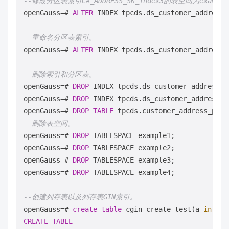
--修改分区表索引CA_ADDRESS_SK_index3的表空间为exampl
openGauss
=
# 
ALTER
 INDEX tpcds.ds_customer_address_
--重命名分区表索引。
openGauss
=
# 
ALTER
 INDEX tpcds.ds_customer_address_
--删除索引和分区表。
openGauss
=
# 
DROP
 INDEX tpcds.ds_customer_address_p1
openGauss
=
# 
DROP
 INDEX tpcds.ds_customer_address_p1
openGauss
=
# 
DROP
TABLE
--删除表空间。
openGauss
=
# 
DROP
 TABLESPACE example1;

openGauss
=
# 
DROP
 TABLESPACE example2;

openGauss
=
# 
DROP
 TABLESPACE example3;

openGauss
=
# 
DROP
 TABLESPACE example4;

--创建列存表以及列存表GIN索引。
openGauss
=
# 
create
table
 cgin_create_test(a 
int
, b
CREATE
TABLE