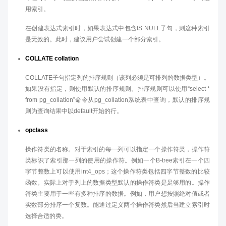
用索引。
在创建表达式索引时，如果表达式中包含IS NULL子句，则这种索引
是无效的。此时，建议用户尝试创建一个部分索引。
COLLATE collation
COLLATE子句指定列的排序规则（该列必须是可排列的数据类型）。
如果没有指定，则使用默认的排序规则。排序规则可以使用“select *
from pg_collation”命令从pg_collation系统表中查询，默认的排序规
则为查询结果中以default开始的行。
opclass
操作符类的名称。对于索引的每一列可以指定一个操作符类，操作符
类标识了索引那一列的使用的操作符。例如一个B-tree索引在一个四
字节整数上可以使用int4_ops；这个操作符类包括四字节整数的比较
函数。实际上对于列上的数据类型默认的操作符类是足够用的。操作
符类主要用于一些有多种排序的数据。例如，用户想按照绝对值或者
实数部分排序一个复数。能通过定义两个操作符类然后当建立索引时
选择合适的类。