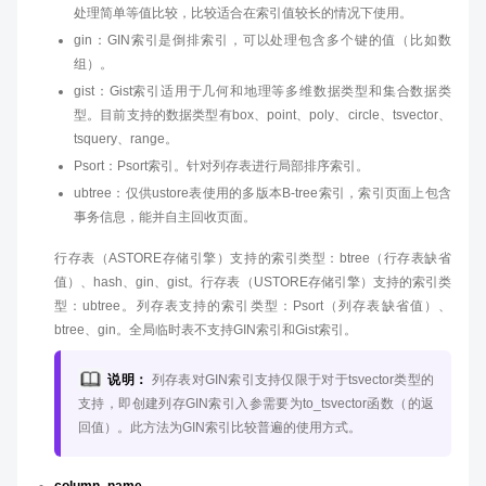
处理简单等值比较，比较适合在索引值较长的情况下使用。
gin：GIN索引是倒排索引，可以处理包含多个键的值（比如数
组）。
gist：Gist索引适用于几何和地理等多维数据类型和集合数据类
型。目前支持的数据类型有box、point、poly、circle、tsvector、
tsquery、range。
Psort：Psort索引。针对列存表进行局部排序索引。
ubtree：仅供ustore表使用的多版本B-tree索引，索引页面上包含
事务信息，能并自主回收页面。
行存表（ASTORE存储引擎）支持的索引类型：btree（行存表缺省
值）、hash、gin、gist。行存表（USTORE存储引擎）支持的索引类
型：ubtree。列存表支持的索引类型：Psort（列存表缺省值）、
btree、gin。全局临时表不支持GIN索引和Gist索引。
说明：
列存表对GIN索引支持仅限于对于tsvector类型的
支持，即创建列存GIN索引入参需要为to_tsvector函数（的返
回值）。此方法为GIN索引比较普遍的使用方式。