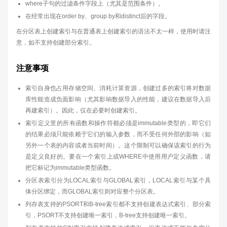
where子句的过滤条件字段上（尤其是范围条件）。
在经常出现在order by、group by和distinct后的字段。
在分区表上创建索引与在普通表上创建索引的语法不太一样，使用时请注
意，如不支持创建部分索引。
注意事项
索引自身也占用存储空间、消耗计算资源，创建过多的索引将对数据
库性能造成负面影响（尤其影响数据导入的性能，建议在数据导入后
再建索引）。因此，仅在必要时创建索引。
索引定义里的所有函数和操作符都必须是immutable类型的，即它们
的结果必须只能依赖于它们的输入参数，而不受任何外部的影响（如
另外一个表的内容或者当前时间）。这个限制可以确保该索引的行为
是定义良好的。要在一个索引上或WHERE中使用用户定义函数，请
把它标记为immutable类型函数。
分区表索引分为LOCAL索引与GLOBAL索引，LOCAL索引与某个具
体分区绑定，而GLOBAL索引则对应整个分区表。
列存表支持的PSORT和B-tree索引都不支持创建表达式索引、部分索
引，PSORT不支持创建唯一索引，B-tree支持创建唯一索引。