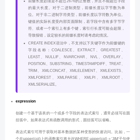
前缀长度必须是不超过2676的正整数，并且不能超过字段
的最大长度。对于二进制类型，前缀长度以字节数为单
位。对于非二进制字符类型，前缀长度以字符数为单位。
键值的实际长度受内部页面限制，若字段中含有多字节字
符、或者一个索引上有多个键，索引行长度可能会超限，
导致报错，设定较长的前缀长度时请考虑此情况。
CREATE INDEX语法中，不支持以下关键字作为前缀键的
字段名称：COALESCE、EXTRACT、GREATEST、
LEAST、NULLIF、NVARCHAR、NVL、OVERLAY、
POSITION、SUBSTRING、TIMESTAMPDIFF、TREAT、
TRIM、XMLCONCAT、XMLELEMENT、XMLEXISTS、
XMLFOREST、XMLPARSE、XMLPI、XMLROOT、
XMLSERIALIZE。
expression
创建一个基于该表的一个或多个字段的表达式索引，通常必须写在圆
括弧中。如果表达式有函数调用的形式，圆括弧可以省略。
表达式索引可用于获取对基本数据的某种变形的快速访问。比如，一
个在upper(col)上的函数索引将允许WHERE upper(col) = 'JIM'子句使