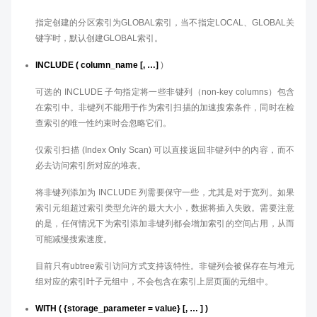
指定创建的分区索引为GLOBAL索引，当不指定LOCAL、GLOBAL关
键字时，默认创建GLOBAL索引。
INCLUDE ( column_name [, …]
)
可选的 INCLUDE 子句指定将一些非键列（non-key columns）包含
在索引中。非键列不能用于作为索引扫描的加速搜索条件，同时在检
查索引的唯一性约束时会忽略它们。
仅索引扫描 (Index Only Scan) 可以直接返回非键列中的内容，而不
必去访问索引所对应的堆表。
将非键列添加为 INCLUDE 列需要保守一些，尤其是对于宽列。如果
索引元组超过索引类型允许的最大大小，数据将插入失败。需要注意
的是，任何情况下为索引添加非键列都会增加索引的空间占用，从而
可能减慢搜索速度。
目前只有ubtree索引访问方式支持该特性。非键列会被保存在与堆元
组对应的索引叶子元组中，不会包含在索引上层页面的元组中。
WITH ( {storage_parameter = value} [, … ] )