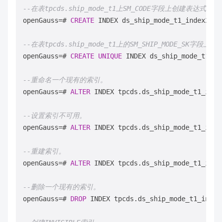
--在表tpcds.ship_mode_t1上SM_CODE字段上创建表达式索引
openGauss
=
# 
CREATE
 INDEX ds_ship_mode_t1_index2 
ON
--在表tpcds.ship_mode_t1上的SM_SHIP_MODE_SK字段上
openGauss
=
# 
CREATE
UNIQUE
 INDEX ds_ship_mode_t1_in
--重命名一个现有的索引。
openGauss
=
# 
ALTER
 INDEX tpcds.ds_ship_mode_t1_inde
--设置索引不可用。
openGauss
=
# 
ALTER
 INDEX tpcds.ds_ship_mode_t1_inde
--重建索引。
openGauss
=
# 
ALTER
 INDEX tpcds.ds_ship_mode_t1_index
--删除一个现有的索引。
openGauss
=
# 
DROP
 INDEX tpcds.ds_ship_mode_t1_index2