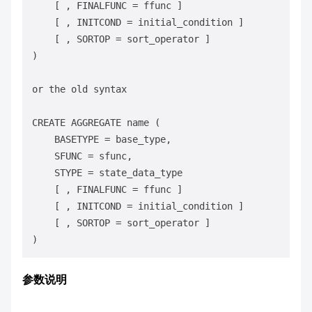
    [ , FINALFUNC = ffunc ]

    [ , INITCOND = initial_condition ]

    [ , SORTOP = sort_operator ]

)

or the old syntax

CREATE AGGREGATE name (

    BASETYPE = base_type,

    SFUNC = sfunc,

    STYPE = state_data_type

    [ , FINALFUNC = ffunc ]

    [ , INITCOND = initial_condition ]

    [ , SORTOP = sort_operator ]

参数说明