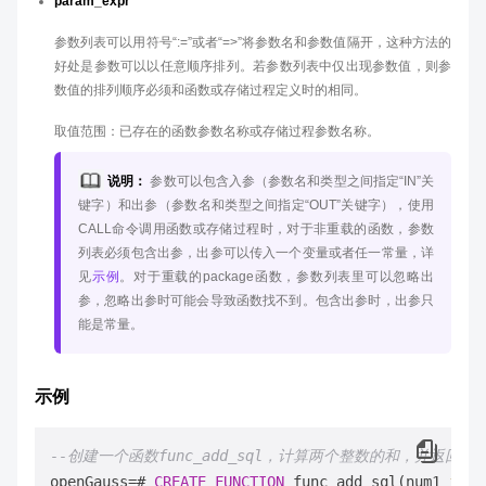
param_expr
参数列表可以用符号“:=”或者“=>”将参数名和参数值隔开，这种方法的
好处是参数可以以任意顺序排列。若参数列表中仅出现参数值，则参
数值的排列顺序必须和函数或存储过程定义时的相同。
取值范围：已存在的函数参数名称或存储过程参数名称。
说明：
参数可以包含入参（参数名和类型之间指定“IN”关
键字）和出参（参数名和类型之间指定“OUT”关键字），使用
CALL命令调用函数或存储过程时，对于非重载的函数，参数
列表必须包含出参，出参可以传入一个变量或者任一常量，详
见
示例
。对于重载的package函数，参数列表里可以忽略出
参，忽略出参时可能会导致函数找不到。包含出参时，出参只
能是常量。
示例
--创建一个函数func_add_sql，计算两个整数的和，并返回结
openGauss
=
# 
CREATE
FUNCTION
 func_add_sql(num1 
inte