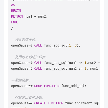
AS
BEGIN
RETURN
 num1 
+
END
/
--按参数值传递。
openGauss
=
# 
CALL
 func_add_sql(
1
, 
3
);

--使用命名标记法传参。
openGauss
=
# 
CALL
 func_add_sql(num1 
=
>
1
,num2 
=
>
3
)
openGauss
=
# 
CALL
 func_add_sql(num2 :
=
2
, num1 :
=
3
--删除函数。
openGauss
=
# 
DROP
FUNCTION
 func_add_sql;

--创建带出参的函数。
openGauss
=
# 
CREATE
FUNCTION
 func_increment_sql(num