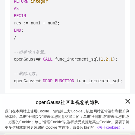
RETURN
integer
AS
BEGIN
res :
=
 num1 
+
END
/
--出参传入常量。
openGauss
=
# 
CALL
 func_increment_sql(
1
,
2
,
1
);

--删除函数。
openGauss
=
# 
DROP
FUNCTION
openGauss社区重视您的隐私
我们在本网站上使用Cookie，包括第三方Cookie，以便网站正常运行和提升浏
览体验。单击“全部接受”即表示您同意这些目的；单击“全部拒绝”即表示您拒绝
非必要的Cookie；单击“管理Cookie”以选择接受或拒绝某些Cookie。需要了解
openGauss 2026-08-07 20:27:02
更多信息或随时更改您的 Cookie 首选项，请参阅我们的
《关于cookies》。