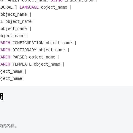
OR FAMILY object_name 
USING
 index_method 
|
EDURAL ] 
LANGUAGE
 object_name 
|
 object_name 
|
CE object_name 
|
 object_name 
|
object_name 
|
EARCH
 CONFIGURATION object_name 
|
EARCH
 DICTIONARY object_name 
|
EARCH
 PARSER object_name 
|
EARCH
 TEMPLATE object_name 
|
bject_name 
|
明
展的名称。