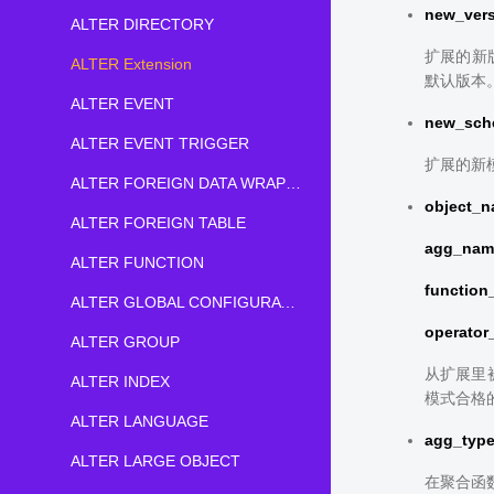
new_ver
ALTER DIRECTORY
扩展的新版
ALTER Extension
默认版本
ALTER EVENT
new_sch
ALTER EVENT TRIGGER
扩展的新
ALTER FOREIGN DATA WRAPPER
object_
ALTER FOREIGN TABLE
agg_nam
ALTER FUNCTION
functio
ALTER GLOBAL CONFIGURATION
operato
ALTER GROUP
从扩展里
ALTER INDEX
模式合格
ALTER LANGUAGE
agg_typ
ALTER LARGE OBJECT
在聚合函