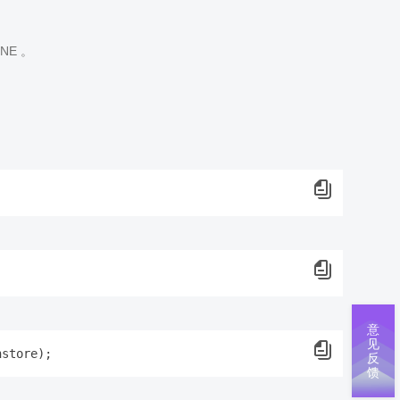
E 。
意
见
反
馈