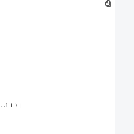
...] ] ) 
|