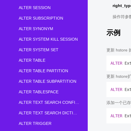
right_typ
ALTER SESSION
操作符参
ALTER SUBSCRIPTION
ALTER SYNONYM
示例
ALTER SYSTEM KILL SESSION
ALTER SYSTEM SET
更新 hstore
ALTER TABLE
ALTER
 Ex
ALTER TABLE PARTITION
更新 hstore
ALTER TABLE SUBPARTITION
ALTER
 Ex
ALTER TABLESPACE
ALTER TEXT SEARCH CONFIGURATION
添加一个已存在
ALTER TEXT SEARCH DICTIONARY
ALTER
 Ex
ALTER TRIGGER