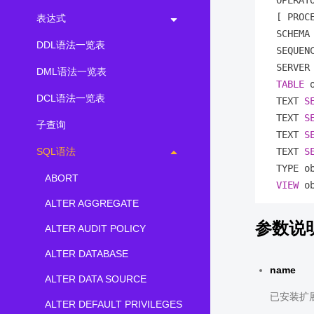
  OPERAT
  [ PROC
表达式
  SCHEMA
DDL语法一览表
  SEQUEN
  SERVER
DML语法一览表
TABLE
 
DCL语法一览表
  TEXT 
S
  TEXT 
S
子查询
  TEXT 
S
SQL语法
  TEXT 
S
  TYPE o
ABORT
VIEW
ALTER AGGREGATE
参数说
ALTER AUDIT POLICY
ALTER DATABASE
name
ALTER DATA SOURCE
已安装扩
ALTER DEFAULT PRIVILEGES