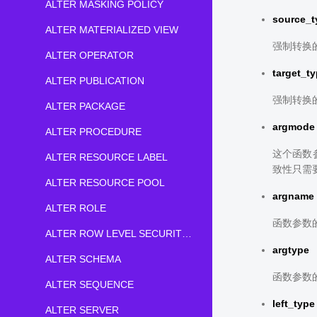
ALTER MASKING POLICY
source_t
ALTER MATERIALIZED VIEW
强制转换
ALTER OPERATOR
target_t
ALTER PUBLICATION
强制转换
ALTER PACKAGE
argmode
ALTER PROCEDURE
这个函数参
ALTER RESOURCE LABEL
致性只需要
ALTER RESOURCE POOL
argname
ALTER ROLE
函数参数的
ALTER ROW LEVEL SECURITY POLICY
argtype
ALTER SCHEMA
函数参数
ALTER SEQUENCE
left_type
ALTER SERVER