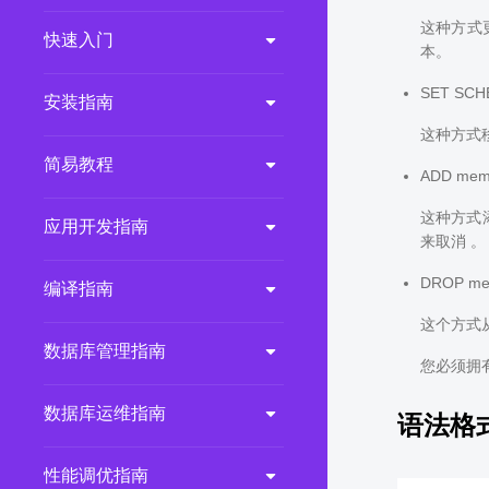
这种方式
2.0.0
(LTS)
快速入门
本。
3.1.1
(EOM)
SET SCH
3.1.0
(EOM)
安装指南
2.1.0
(EOM)
这种方式移
简易教程
2.0.1
(EOM)
ADD memb
1.1.0
(EOM)
这种方式
应用开发指南
1.0.1
(EOM)
来取消 。
1.0.0
(EOM)
DROP me
编译指南
这个方式
数据库管理指南
您必须拥有
数据库运维指南
语法格
性能调优指南