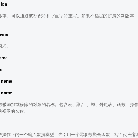
sion
本。可以通过被标识符和字面字符重写。如果不指定的扩展的新版本，ALTER
。
ema
模式。
name
e
n_name
r_name
被被添加或移除的对象的名称。包含表、聚合 、域、外链表、函数、操
的视图的名称。
e
数操作上的一个输入数据类型，去引用一个零参数聚合函数，写 * 代替这