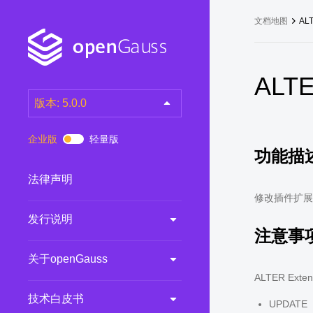
文档地图
ALT
ALTE
版本: 5.0.0
latest
(DEV)
企业版
轻量版
功能描
7.0.0-RC3
(RC)
7.0.0-RC2
(RC)
法律声明
7.0.0-RC1
(RC)
修改插件扩展
发行说明
6.0.0
(LTS)
注意事
6.0.0-RC1
(RC)
关于openGauss
5.1.0
(Preview)
ALTER E
5.0.0
(LTS)
技术白皮书
UPDATE
3.0.0
(LTS)