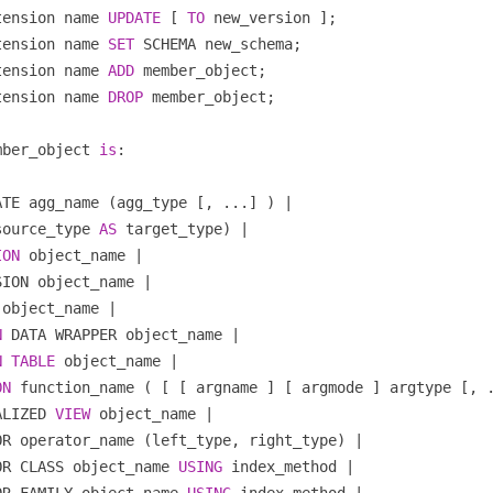
tension name 
UPDATE
 [ 
TO
tension name 
SET
tension name 
ADD
tension name 
DROP
 member_object;

mber_object 
is
:

ATE agg_name (agg_type [, ...] ) 
|
source_type 
AS
 target_type) 
|
ION
 object_name 
|
SION object_name 
|
 object_name 
|
N
 DATA WRAPPER object_name 
|
N
TABLE
 object_name 
|
ON
 function_name ( [ [ argname ] [ argmode ] argtype [, 
ALIZED 
VIEW
 object_name 
|
OR operator_name (left_type, right_type) 
|
OR CLASS object_name 
USING
 index_method 
|