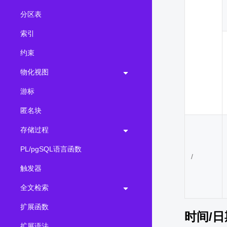
分区表
索引
约束
物化视图
游标
匿名块
存储过程
PL/pgSQL语言函数
/
触发器
全文检索
扩展函数
时间/
扩展语法