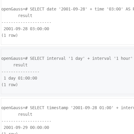
openGauss=# 
SELECT date '2001-09-28' + time '03:00' AS R
       result        

---------------------

 2001-09-28 03:00:00

(1 row)
openGauss=# 
SELECT interval '1 day' + interval '1 hour' 
     result     

----------------

 1 day 01:00:00

(1 row)
openGauss=# 
SELECT timestamp '2001-09-28 01:00' + interv
       result        

---------------------

 2001-09-29 00:00:00
