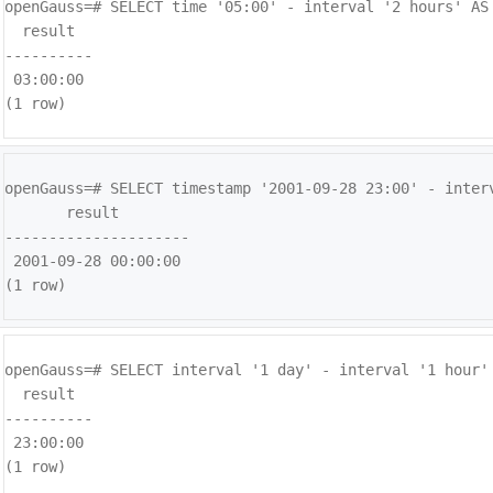
openGauss=# 
SELECT time '05:00' - interval '2 hours' AS 
  result  

----------

 03:00:00

(1 row)
openGauss=# 
SELECT timestamp '2001-09-28 23:00' - interv
       result        

---------------------

 2001-09-28 00:00:00

(1 row)
openGauss=# 
SELECT interval '1 day' - interval '1 hour' 
  result  

----------

 23:00:00

(1 row)