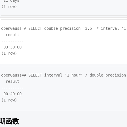
 21 days

(1 row)
openGauss=# 
SELECT double precision '3.5' * interval '1 
  result  

----------

 03:30:00

(1 row)
openGauss=# 
SELECT interval '1 hour' / double precision 
  result  

----------

 00:40:00

(1 row)
日期函数