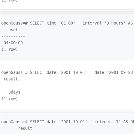
(1 row)
openGauss=# 
SELECT time '01:00' + interval '3 hours' AS 
  result  

----------

 04:00:00

(1 row)
openGauss=# 
SELECT date '2001-10-01' - date '2001-09-28'
 result

--------

   3days

(1 row)
openGauss=# 
SELECT date '2001-10-01' - integer '7' AS RE
       result        
