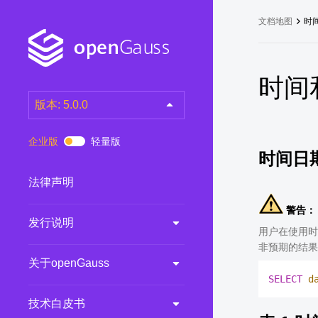
文档地图
时
时间
版本: 5.0.0
latest
(DEV)
企业版
轻量版
时间日
7.0.0-RC3
(RC)
7.0.0-RC2
(RC)
法律声明
7.0.0-RC1
(RC)
警告：
发行说明
6.0.0
(LTS)
用户在使用时
6.0.0-RC1
(RC)
非预期的结果
关于openGauss
5.1.0
(Preview)
SELECT
d
5.0.0
(LTS)
技术白皮书
3.0.0
(LTS)