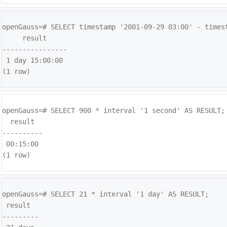
openGauss=# 
SELECT timestamp '2001-09-29 03:00' - timest
     result     

----------------

 1 day 15:00:00

(1 row)
openGauss=# 
SELECT 900 * interval '1 second' AS RESULT;

  result  

----------

 00:15:00

(1 row)
openGauss=# 
SELECT 21 * interval '1 day' AS RESULT;

 result  

---------
