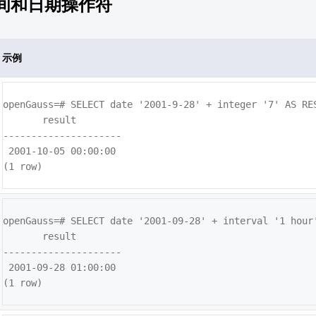
间和日期操作符
示例
openGauss=# SELECT date '2001-9-28' + integer '7' AS RES
       result

---------------------

 2001-10-05 00:00:00

(1 row)
openGauss=# 
SELECT date '2001-09-28' + interval '1 hour'
       result        

---------------------

 2001-09-28 01:00:00

(1 row)