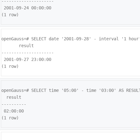
---------------------

 2001-09-24 00:00:00

(1 row)
openGauss=# 
SELECT date '2001-09-28' - interval '1 hour'
       result        

---------------------

 2001-09-27 23:00:00

(1 row)
openGauss=# 
SELECT time '05:00' - time '03:00' AS RESULT
  result  

----------

 02:00:00

(1 row)