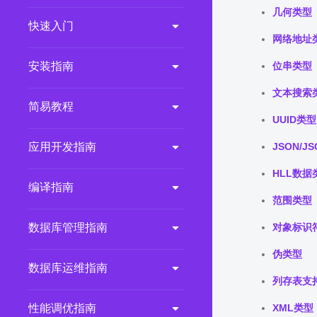
几何类型
2.0.0
(LTS)
快速入门
网络地址
3.1.1
(EOM)
3.1.0
(EOM)
安装指南
位串类型
2.1.0
(EOM)
文本搜索
简易教程
2.0.1
(EOM)
UUID类型
1.1.0
(EOM)
应用开发指南
JSON/J
1.0.1
(EOM)
HLL数据
1.0.0
(EOM)
编译指南
范围类型
数据库管理指南
对象标识
伪类型
数据库运维指南
列存表支
性能调优指南
XML类型