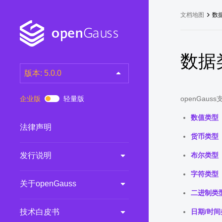
文档地图
数
数据
版本: 5.0.0
latest
(DEV)
企业版
轻量版
openGa
7.0.0-RC3
(RC)
数值类型
7.0.0-RC2
(RC)
法律声明
货币类型
7.0.0-RC1
(RC)
发行说明
布尔类型
6.0.0
(LTS)
6.0.0-RC1
(RC)
字符类型
关于openGauss
5.1.0
(Preview)
二进制类
5.0.0
(LTS)
技术白皮书
日期/时间
3.0.0
(LTS)