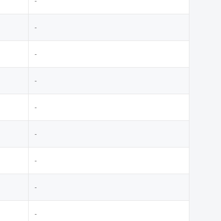
-
-
-
-
-
-
-
-
-