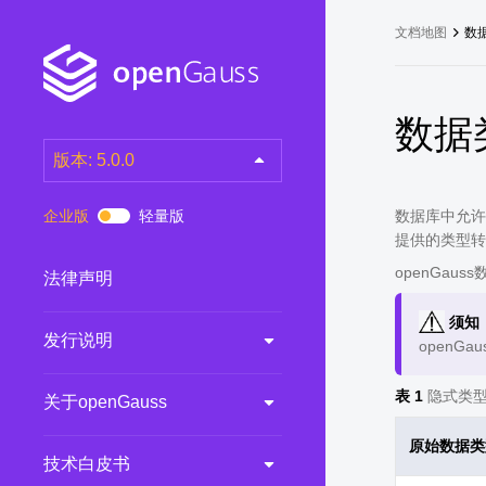
文档地图
数
数据
版本: 5.0.0
latest
(DEV)
企业版
轻量版
数据库中允许
7.0.0-RC3
(RC)
提供的类型转
7.0.0-RC2
(RC)
openGau
法律声明
7.0.0-RC1
(RC)
须知
发行说明
6.0.0
(LTS)
openG
6.0.0-RC1
(RC)
表 1
隐式类
关于openGauss
5.1.0
(Preview)
5.0.0
(LTS)
原始数据类
技术白皮书
3.0.0
(LTS)