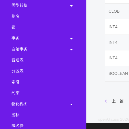
类型转换
CLOB
别名
INT4
锁
事务
INT4
自治事务
INT4
普通表
分区表
BOOLEAN
索引
约束
上一篇
物化视图
游标
openGauss 2026
匿名块