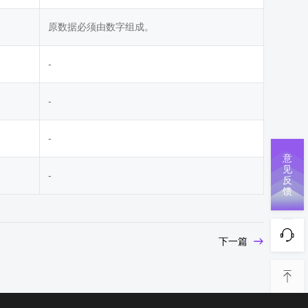
原数据必须由数字组成。
-
-
-
意
见
-
反
馈
下一篇