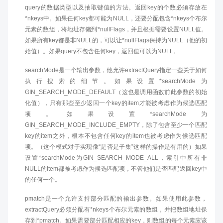
query的数据类型以及抽取键值的方法。返回key的个数必须存放在
*nkeys中。如果任何key都可能为NULL，还要分配包含*nkeys个布尔
元素的数组，将地址存储到*nullFlags，并且根据需要设置NULL值。
如果所有key都是非NULL的，可以让*nullFlags保持为NULL（他的初
始值）。如果query不包含任何key，返回值可以为NULL。
searchMode是一个输出参数，他允许extractQuery指定一些关于如何
执行搜索的细节。如果设置*searchMode为
GIN_SEARCH_MODE_DEFAULT（这也是调用函数前此参数的初始
化值），只有那些至少返回一个key的item才能被考虑作为候选匹配
项。如果设置*searchMode为
GIN_SEARCH_MODE_INCLUDE_EMPTY，除了包含至少一个匹配
key的item之外，根本不包含任何key的item也被考虑作为候选匹配
项。（这个模式对于实现像“是否是子集”这样的操作是有用的）如果
设置*searchMode为GIN_SEARCH_MODE_ALL，索引中所有非
NULL的item都被考虑作为候选匹配项，不管他们是否匹配返回key中
的任何一个。
pmatch是一个允许支持部分匹配的输出参数。如果使用此参数，
extractQuery必须分配有*nkeys个布尔元素的数组，并把数组地址保
存到*pmatch。如果需要部分匹配相应的key，则数组的每个元素应该