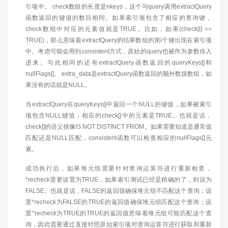
引项中。 check数组的长度是nkeys，这个与query调用extractQuery
函数返回的键值的数目相同。如果索引项包含了相应的查询键，
check数组中对应的元素值就是TRUE。比如，如果(check[i] ==
TRUE)，那么意味着extractQuery的结果数组的第i个键出现在索引项
中。考虑可能会用到consistent方式，原始的query也被作为参数传入
进来。与此相同的还有extractQuery函数返回的queryKeys[]和
nullFlags[]。 extra_data是extractQuery函数返回的额外数据数组，如
果没有的话就是NULL。
当extractQuery在queryKeys[]中返回一个NULL的键值，如果被索引
项包含NULL键值，相应的check[]中的元素是TRUE。也就是说，
check[]的语义很像IS NOT DISTINCT FROM。如果需要知道是通常值
匹配还是NULL匹配，consistent函数可以检查相应的nullFlags[]元
素。
成功执行后，如果堆元组需要针对查询运算符进行重新检查，
*recheck需要设置为TRUE，如果索引测试已经是精确的了，则设为
FALSE。也就是说，FALSE的返回值确保堆元组不匹配这个查询；设
置*recheck为FALSE的TRUE的返回值确保堆元组匹配这个查询；设
置*recheck为TRUE的TRUE的返回值意味着堆元组可能匹配这个查
询，因此需要通过直接对照原始索引项对查询运算符进行获取和重新