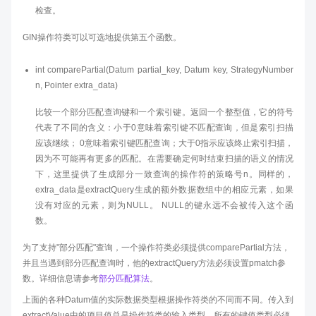
检查。
GIN操作符类可以可选地提供第五个函数。
int comparePartial(Datum partial_key, Datum key, StrategyNumber
n, Pointer extra_data)
比较一个部分匹配查询键和一个索引键。返回一个整型值，它的符号
代表了不同的含义：小于0意味着索引键不匹配查询，但是索引扫描
应该继续； 0意味着索引键匹配查询；大于0指示应该终止索引扫描，
因为不可能再有更多的匹配。在需要确定何时结束扫描的语义的情况
下，这里提供了生成部分一致查询的操作符的策略号n。同样的，
extra_data是extractQuery生成的额外数据数组中的相应元素，如果
没有对应的元素，则为NULL。 NULL的键永远不会被传入这个函
数。
为了支持"部分匹配"查询，一个操作符类必须提供comparePartial方法，
并且当遇到部分匹配查询时，他的extractQuery方法必须设置pmatch参
数。详细信息请参考
部分匹配算法
。
上面的各种Datum值的实际数据类型根据操作符类的不同而不同。传入到
extractValue中的项目值总是操作符类的输入类型，所有的键值类型必须