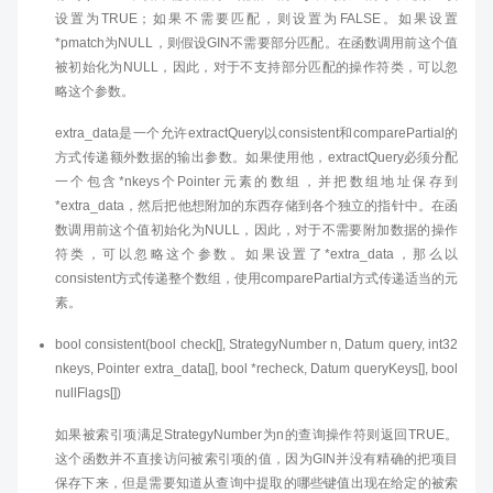
设置为TRUE；如果不需要匹配，则设置为FALSE。如果设置
*pmatch为NULL，则假设GIN不需要部分匹配。在函数调用前这个值
被初始化为NULL，因此，对于不支持部分匹配的操作符类，可以忽
略这个参数。
extra_data是一个允许extractQuery以consistent和comparePartial的
方式传递额外数据的输出参数。如果使用他，extractQuery必须分配
一个包含*nkeys个Pointer元素的数组，并把数组地址保存到
*extra_data，然后把他想附加的东西存储到各个独立的指针中。在函
数调用前这个值初始化为NULL，因此，对于不需要附加数据的操作
符类，可以忽略这个参数。如果设置了*extra_data，那么以
consistent方式传递整个数组，使用comparePartial方式传递适当的元
素。
bool consistent(bool check[], StrategyNumber n, Datum query, int32
nkeys, Pointer extra_data[], bool *recheck, Datum queryKeys[], bool
nullFlags[])
如果被索引项满足StrategyNumber为n的查询操作符则返回TRUE。
这个函数并不直接访问被索引项的值，因为GIN并没有精确的把项目
保存下来，但是需要知道从查询中提取的哪些键值出现在给定的被索