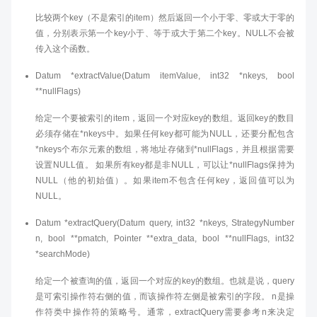
比较两个key（不是索引的item）然后返回一个小于零、零或大于零的
值，分别表示第一个key小于、等于或大于第二个key。NULL不会被
传入这个函数。
Datum *extractValue(Datum itemValue, int32 *nkeys, bool
**nullFlags)
给定一个要被索引的item，返回一个对应key的数组。返回key的数目
必须存储在*nkeys中。如果任何key都可能为NULL，还要分配包含
*nkeys个布尔元素的数组，将地址存储到*nullFlags，并且根据需要
设置NULL值。 如果所有key都是非NULL，可以让*nullFlags保持为
NULL（他的初始值）。如果item不包含任何key，返回值可以为
NULL。
Datum *extractQuery(Datum query, int32 *nkeys, StrategyNumber
n, bool **pmatch, Pointer **extra_data, bool **nullFlags, int32
*searchMode)
给定一个被查询的值，返回一个对应的key的数组。也就是说，query
是可索引操作符右侧的值，而该操作符左侧是被索引的字段。 n是操
作符类中操作符的策略号。通常，extractQuery需要参考n来决定